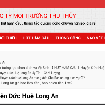
G TY MÔI TRƯỜNG THU THỦY
 hút hầm cầu , thông tắc đường cống chuyên nghiệp, giá rẽ.
IỚI THIỆU
HÚT HẦM CẦU
THÔNG CỐNG
NẠO VÉT 
g An
tin tưởng lựa chọn dịch vụ Vệ Sinh 【 HÚT HẦM CẦU 】Huyện Đức Huệ
ện Đức Huệ Long An Uy Tín – Chất Lượng
yện Đức Huệ Long An mang đến Cho Bạn những dịch vụ Gì?
g An giá bao lăm tiền , bao nhiêu tiền 1 xe?
n Đức Huệ Long An