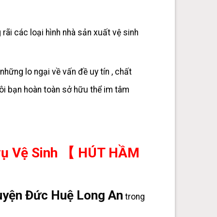
rãi các loại hình nhà sản xuất vệ sinh
ững lo ngại về vấn đề uy tín , chất
i bạn hoàn toàn sở hữu thể im tâm
h vụ Vệ Sinh 【 HÚT HẦM
ện Đức Huệ Long An
trong