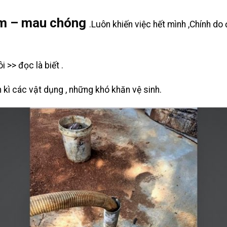
ệm – mau chóng
.Luôn khiến việc hết mình ,Chính do
 >> đọc là biết .
h kì các vật dụng , những khó khăn vệ sinh.