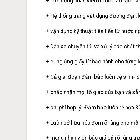
+ lực lượng nhân viên được đào tạo các 
+ Hệ thống trang vật dụng đương đại , l
+ vận dụng kỹ thuật tiên tiến từ nước n
+ Dàn xe chuyên tải và xử lý các chất t
+ cung ứng giấy tờ bảo hành cho từng lo
+ Cả giai đoạn đảm bảo luôn vệ sinh- S
+ chấp nhận mọi tố giác của bạn và sẵn
+ chi phí hợp lý- Đảm bảo luôn rẻ hơn 3
+ Luôn sở hữu hóa đơn rõ ràng cho mỗ
+ mang nhân viên báo giá cả rõ ràng tr