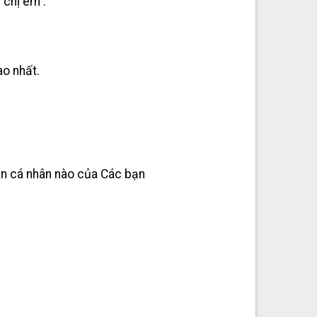
 chị em .
ao nhất.
sản cá nhân nào của Các bạn