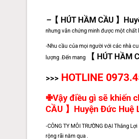
–
【 HÚT HẦM CẦU 】Huyệ
nhưng vẫn chứng minh được một chất lư
-Nhu cầu của mọi người với các nhà cun
【 HÚT HẦM C
lượng .Đến mang
HOTLINE 0973.4
>>>
✙Vậy điều gì sẽ khiến 
CẦU 】Huyện Đức Huệ L
-CÔNG TY MÔI TRƯỜNG ĐẠI Thắng Lợi l
rộng rãi năm qua .