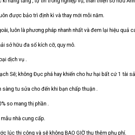
kĩ năng tăng , tự tin trong nghiệp vụ, thân thiện sở hữu Anh
uôn được bảo trì định kì và thay mới mỗi năm.
goài, luôn là phương pháp nhanh nhất và đem lại hiệu quả c
hải sở hữu đa số kích cỡ, quy mô.
ại dịch vụ .
ạch Sẽ; không Đục phá hay khiến cho hư hại bất cứ 1 tài 
 sàng tu sửa cho đến khi bạn chấp thuận .
0% so mang thị phần .
i mẫu nhà cung cấp.
ước lúc thi công và sẽ không BAO GIỜ thu thêm phụ phí.