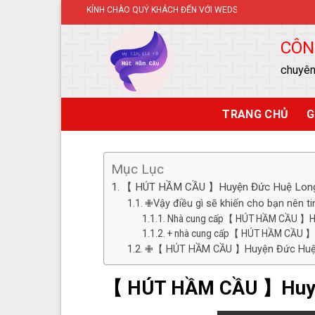
Skip
KÍNH CHÀO QUÝ KHÁCH ĐẾN VỚI WEDSITE.
to
content
CÔN
chuyên
TRANG CHỦ
G
Mục Lục
【 HÚT HẦM CẦU 】Huyện Đức Huệ Lon
✙Vậy điều gì sẽ khiến cho bạn nên 
Nhà cung cấp【 HÚT HẦM CẦU 】Huy
+ nhà cung cấp【 HÚT HẦM CẦU 】Hu
✙【 HÚT HẦM CẦU 】Huyện Đức Huệ Lon
【 HÚT HẦM CẦU 】Huyệ