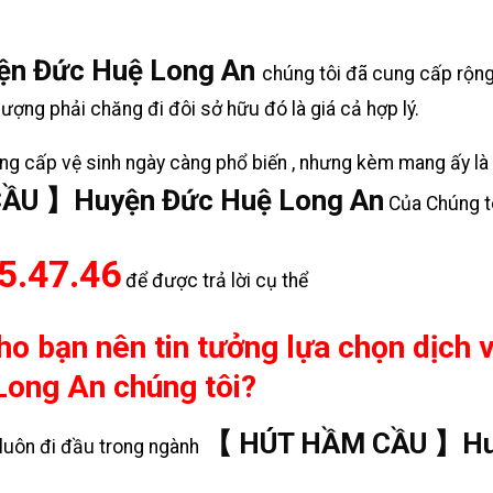
n Đức Huệ Long An
chúng tôi đã cung cấp rộng 
ợng phải chăng đi đôi sở hữu đó là giá cả hợp lý.
g cấp vệ sinh ngày càng phổ biến , nhưng kèm mang ấy là nh
ẦU 】Huyện Đức Huệ Long An
Của Chúng tô
5.47.46
để được trả lời cụ thể
cho bạn nên tin tưởng lựa chọn dịc
ong An chúng tôi?
【 HÚT HẦM CẦU 】Huy
uôn đi đầu trong ngành