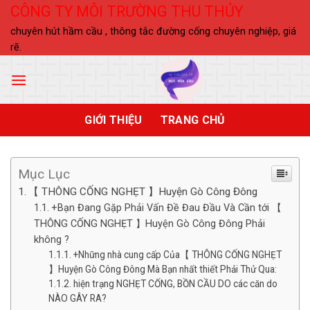
Skip
CÔNG TY MÔI TRƯỜNG THU THỦY
to
chuyên hút hầm cầu , thông tắc đường cống chuyên nghiệp, giá
content
rẽ.
GIỚI THIỆU
TRANG CHỦ
Mục Lục
【 THÔNG CỐNG NGHẸT 】Huyện Gò Công Đông
+Bạn Đang Gặp Phải Vấn Đề Đau Đầu Và Cần tới 【
THÔNG CỐNG NGHẸT 】Huyện Gò Công Đông Phải
không ?
+Những nhà cung cấp Của【 THÔNG CỐNG NGHẸT
】Huyện Gò Công Đông Mà Bạn nhất thiết Phải Thử Qua:
hiện trạng NGHẸT CỐNG, BỒN CẦU DO các căn do
NÀO GÂY RA?