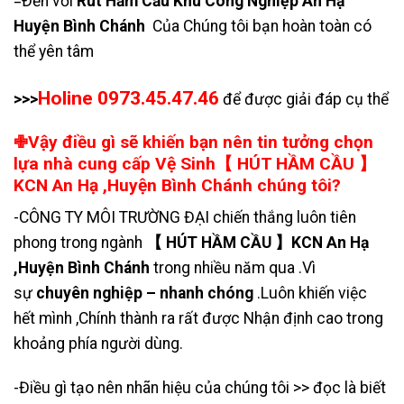
=Đến với
Rút Hầm Cầu Khu Công Nghiệp An Hạ
Huyện Bình Chánh
Của Chúng tôi bạn hoàn toàn có
thể yên tâm
Holine 0973.45.47.46
>>>
để được giải đáp cụ thể
✙Vậy điều gì sẽ khiến bạn nên tin tưởng chọn
lựa nhà cung cấp Vệ Sinh【 HÚT HẦM CẦU 】
KCN An Hạ ,Huyện Bình Chánh chúng tôi?
-CÔNG TY MÔI TRƯỜNG ĐẠI chiến thắng luôn tiên
phong trong ngành
【 HÚT HẦM CẦU 】KCN An Hạ
,Huyện Bình Chánh
trong nhiều năm qua .Vì
sự
chuyên nghiệp – nhanh chóng
.Luôn khiến việc
hết mình ,Chính thành ra rất được Nhận định cao trong
khoảng phía người dùng.
-Điều gì tạo nên nhãn hiệu của chúng tôi >> đọc là biết