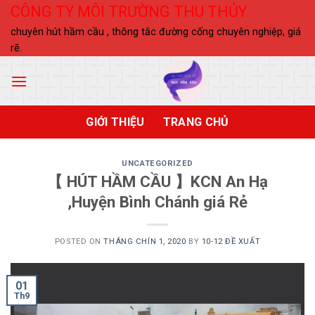
Skip
CÔNG TY MÔI TRƯỜNG THU THỦY
to
chuyên hút hầm cầu , thông tắc đường cống chuyên nghiệp, giá
content
rẽ.
GIỚI THIỆU
TRANG CHỦ
UNCATEGORIZED
【 HÚT HẦM CẦU 】KCN An Hạ
,Huyện Bình Chánh giá Rẻ
POSTED ON
THÁNG CHÍN 1, 2020
BY
10-12 ĐỀ XUẤT
01
Th9