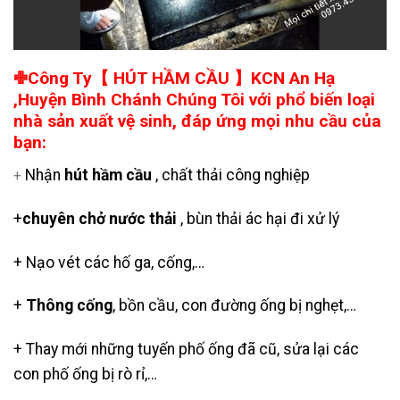
✙Công Ty【 HÚT HẦM CẦU 】KCN An Hạ
,Huyện Bình Chánh Chúng Tôi với phổ biến loại
nhà sản xuất vệ sinh, đáp ứng mọi nhu cầu của
bạn:
Nhận
hút hầm cầu
, chất thải công nghiệp
+
+
chuyên chở nước thải
, bùn thải ác hại đi xử lý
+ Nạo vét các hố ga, cống,…
+
Thông cống
, bồn cầu, con đường ống bị nghẹt,…
+ Thay mới những tuyến phố ống đã cũ, sửa lại các
con phố ống bị rò rỉ,…