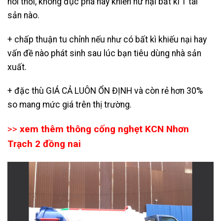
hôi thối, không đục phá hay khiến hư hại bất kì 1 tài
sản nào.
+ chấp thuận tu chỉnh nếu như có bất kì khiếu nại hay
vấn đề nào phát sinh sau lúc bạn tiêu dùng nhà sản
xuất.
+ đặc thù GIÁ CẢ LUÔN ỔN ĐỊNH và còn rẻ hơn 30%
so mang mức giá trên thị trường.
>>
xem thêm
thông cống nghẹt KCN Nhơn
Trạch 2 đồng nai