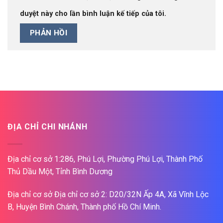
duyệt này cho lần bình luận kế tiếp của tôi.
ĐỊA CHỈ CHI NHÁNH
Địa chỉ cơ sở 1:286, Phú Lợi, Phường Phú Lợi, Thành Phố
Thủ Dầu Một, Tỉnh Bình Dương
Địa chỉ cơ sở Địa chỉ cơ sở 2: D20/32N Ấp 4A, Xã Vĩnh Lộc
B, Huyện Bình Chánh, Thành phố Hồ Chí Minh.