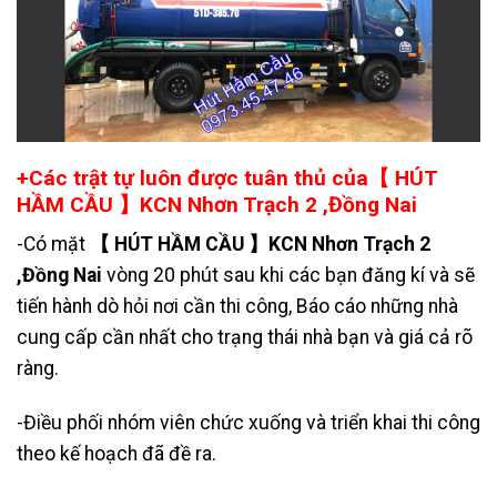
+Các trật tự luôn được tuân thủ của【 HÚT
HẦM CẦU 】KCN Nhơn Trạch 2 ,Đồng Nai
-Có mặt
【 HÚT HẦM CẦU 】KCN Nhơn Trạch 2
,Đồng Nai
vòng 20 phút sau khi các bạn đăng kí và sẽ
tiến hành dò hỏi nơi cần thi công, Báo cáo những nhà
cung cấp cần nhất cho trạng thái nhà bạn và giá cả rõ
ràng.
-Điều phối nhóm viên chức xuống và triển khai thi công
theo kế hoạch đã đề ra.