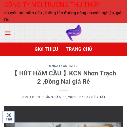
Skip
CÔNG TY MÔI TRƯỜNG THU THỦY
to
chuyên hút hầm cầu , thông tắc đường cống chuyên nghiệp, giá
content
rẽ.
GIỚI THIỆU
TRANG CHỦ
UNCATEGORIZED
【 HÚT HẦM CẦU 】KCN Nhơn Trạch
2 ,Đồng Nai giá Rẻ
POSTED ON
THÁNG TÁM 30, 2020
BY
10-12 ĐỀ XUẤT
30
Th8