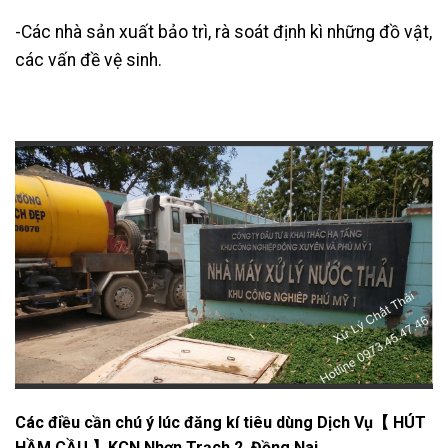
-Các nhà sản xuất bảo trì, rà soát định kì những đồ vật,
các vấn đề vệ sinh.
Các điều cần chú ý lúc đăng kí tiêu dùng Dịch Vụ【 HÚT
HẦM CẦU 】KCN Nhơn Trạch 2 ,Đồng Nai