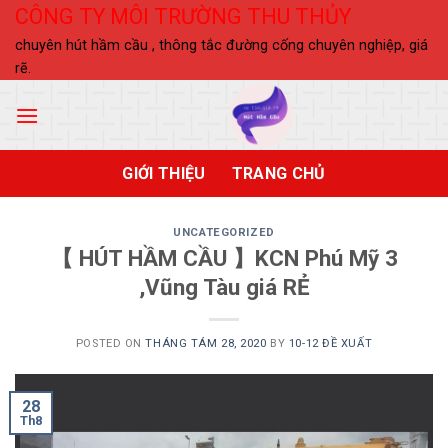
Skip
CÔNG TY MÔI TRƯỜNG THU THỦY
to
chuyên hút hầm cầu , thông tắc đường cống chuyên nghiệp, giá
content
rẽ.
GIỚI THIỆU
TRANG CHỦ
UNCATEGORIZED
【 HÚT HẦM CẦU 】KCN Phú Mỹ 3
,Vũng Tàu giá RẺ
POSTED ON
THÁNG TÁM 28, 2020
BY
10-12 ĐỀ XUẤT
28
Th8