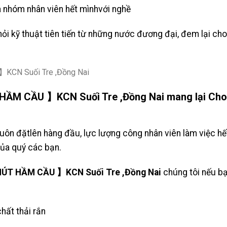
 nhóm nhân viên hết mìnhvới nghề
 hỏi kỹ thuật tiên tiến từ những nước đương đại,​​ đem lại 
HẦM CẦU 】KCN Suối Tre ,Đồng Nai mang lại Cho
 luôn đặtlên hàng đầu, lực lượng công nhân viên làm việc hế
của quý các bạn.
ÚT HẦM CẦU 】KCN Suối Tre ,Đồng Nai
chúng tôi nếu b
chất thải rắn