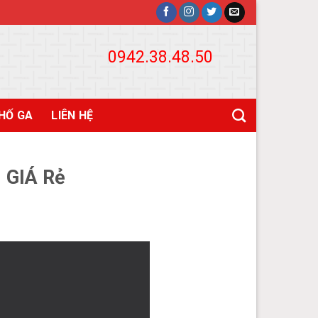
0942.38.48.50
HỐ GA
LIÊN HỆ
 GIÁ Rẻ