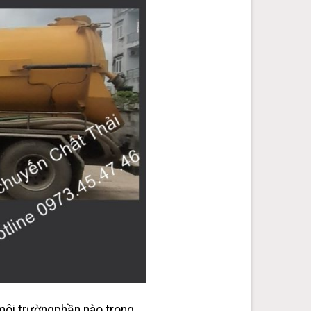
môi trườngphần nào trong