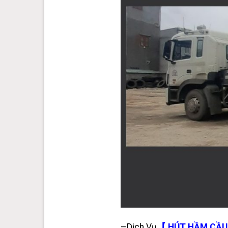
–Dịch Vụ
【 HÚT HẦM CẦU 