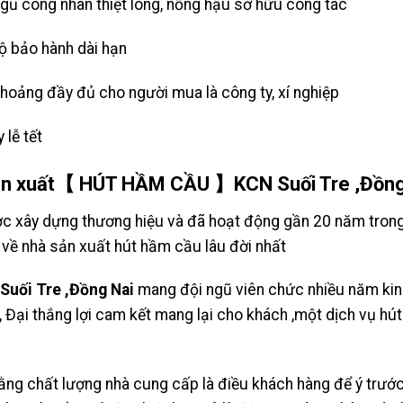
gũ công nhân thiệt lòng, nồng hậu sở hữu công tác
 bảo hành dài hạn
hoảng đầy đủ cho người mua là công ty, xí nghiệp
 lễ tết
n xuất【 HÚT HẦM CẦU 】KCN Suối Tre ,Đồng N
ợc xây dựng thương hiệu và đã hoạt động gần 20 năm tro
y về nhà sản xuất hút hầm cầu lâu đời nhất
ối Tre ,Đồng Nai
mang đội ngũ viên chức nhiều năm kin
, Đại thắng lợi cam kết mang lại cho khách ,một dịch vụ hút
rằng chất lượng nhà cung cấp là điều khách hàng để ý trướ