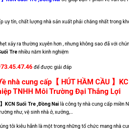
 uy tín, chất lượng nhà sản xuất phải chăng nhất trong k
ẹt xảy ra thường xuyên hơn , nhưng không sao đã với chún
Suối Tre
nhiều năm kinh nghiệm
973.45.47.46
để được giải đáp
Về nhà cung cấp【 HÚT HẦM CẦU 】KCN
hiệp TNHH Môi Trường Đại Thắng Lợi
KCN Suối Tre ,Đồng Nai
là công ty nhà cung cấp miền 
rường như, vệ sinh nhà ở, xưởng,…
chúng tôi kiêu hãnh là một trong những tổ chức mang nhà c