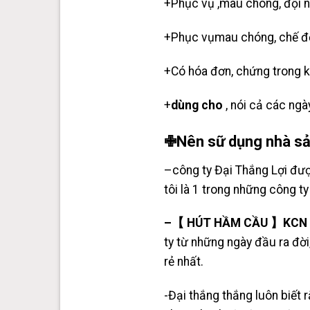
+Phục vụ
,mau chóng, đội n
+Phục vụmau chóng, chế độ
+Có hóa đơn, chứng trong k
+
dùng cho
, nói cả các ngày
✙Nên sữ dụng nhà sả
–công ty Đại Thắng Lợi đư
tôi là 1 trong những công t
–【 HÚT HẦM CẦU 】KCN Su
ty từ những ngày đầu ra đời
rẻ nhất.
-Đại thắng thắng luôn biết 