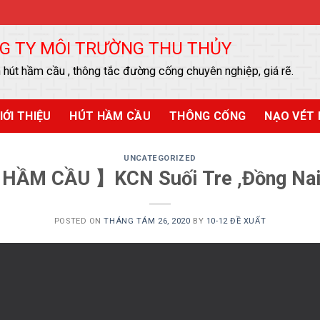
G TY MÔI TRƯỜNG THU THỦY
 hút hầm cầu , thông tắc đường cống chuyên nghiệp, giá rẽ.
IỚI THIỆU
HÚT HẦM CẦU
THÔNG CỐNG
NẠO VÉT 
UNCATEGORIZED
HẦM CẦU 】KCN Suối Tre ,Đồng Nai
POSTED ON
THÁNG TÁM 26, 2020
BY
10-12 ĐỀ XUẤT