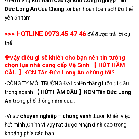
-Đến mang
Rút Hầm Cầu tại Khu Công Nghiệp Tân
Đức Long An
Của Chúng tôi bạn hoàn toàn sở hữu thể
yên ổn tâm
>>> HOTLINE 0973.45.47.46
để được trả lời cụ
thể
✙Vậy điều gì sẽ khiến cho bạn nên tin tưởng
chọn lựa nhà cung cấp Vệ Sinh 【 HÚT HẦM
CẦU 】KCN Tân Đức Long An chúng tôi?
-CÔNG TY MÔI TRƯỜNG ĐẠI chiến thắng luôn đi đầu
trong ngành
【 HÚT HẦM CẦU 】KCN Tân Đức Long
An
trong phổ thông năm qua .
-Vì sự
chuyên nghiệp – chóng vánh
.Luôn khiến việc
hết mình ,Chính vì vậy rất được Nhận định cao trong
khoảng phía các bạn.