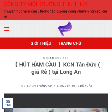
Skip
CÔNG TY MÔI TRƯỜNG THU THỦY
to
chuyên hút hầm cầu , thông tắc đường cống chuyên nghiệp, giá
content
rẽ.
GIỚI THIỆU
TRANG CHỦ
UNCATEGORIZED
【 HÚT HẦM CẦU 】KCN Tân Đức (
giá Rẻ ) tại Long An
POSTED ON
THÁNG CHÍN 5, 2020
BY
10-12 ĐỀ XUẤT
05
Th9