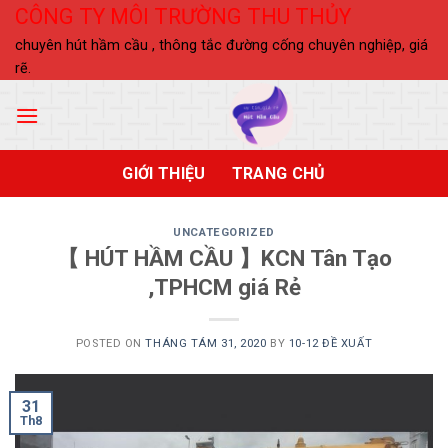
Skip
CÔNG TY MÔI TRƯỜNG THU THỦY
to
chuyên hút hầm cầu , thông tắc đường cống chuyên nghiệp, giá
content
rẽ.
GIỚI THIỆU
TRANG CHỦ
UNCATEGORIZED
【 HÚT HẦM CẦU 】KCN Tân Tạo
,TPHCM giá Rẻ
POSTED ON
THÁNG TÁM 31, 2020
BY
10-12 ĐỀ XUẤT
31
Th8