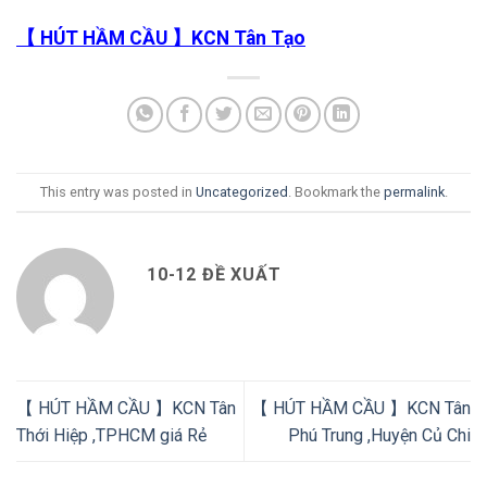
【 HÚT HẦM CẦU 】KCN Tân Tạo
This entry was posted in
Uncategorized
. Bookmark the
permalink
.
10-12 ĐỀ XUẤT
【 HÚT HẦM CẦU 】KCN Tân
【 HÚT HẦM CẦU 】KCN Tân
Thới Hiệp ,TPHCM giá Rẻ
Phú Trung ,Huyện Củ Chi