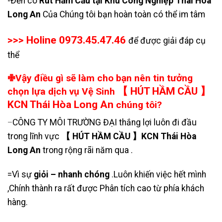
-Đến có
Rút Hầm Cầu tại Khu Công Nghiệp Thái Hòa
Long An
Của Chúng tôi bạn hoàn toàn có thể im tâm
>>> Holine 0973.45.47.46
để được giải đáp cụ
thể
✙Vậy điều gì sẽ làm cho bạn nên tin tưởng
【 HÚT HẦM CẦU 】
chọn lựa dịch vụ Vệ Sinh
KCN Thái Hòa Long An
chúng tôi?
CÔNG TY MÔI TRƯỜNG ĐẠI thắng lợi luôn đi đầu
–
trong lĩnh vực
【 HÚT HẦM CẦU 】KCN Thái Hòa
Long An
trong rộng rãi năm qua .
=Vì sự
giỏi – nhanh chóng
.Luôn khiến việc hết mình
,Chính thành ra rất được Phân tích cao từ phía khách
hàng.