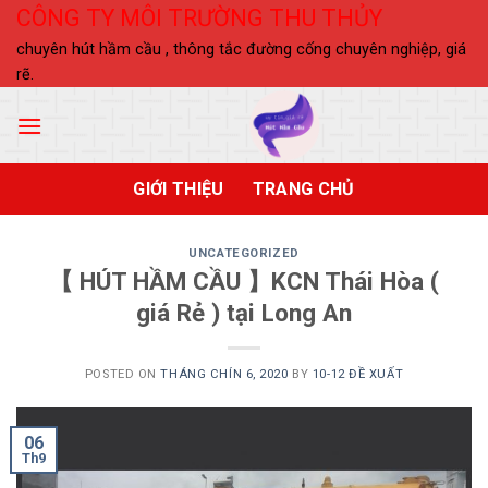
Skip
CÔNG TY MÔI TRƯỜNG THU THỦY
to
chuyên hút hầm cầu , thông tắc đường cống chuyên nghiệp, giá
content
rẽ.
GIỚI THIỆU
TRANG CHỦ
UNCATEGORIZED
【 HÚT HẦM CẦU 】KCN Thái Hòa (
giá Rẻ ) tại Long An
POSTED ON
THÁNG CHÍN 6, 2020
BY
10-12 ĐỀ XUẤT
06
Th9