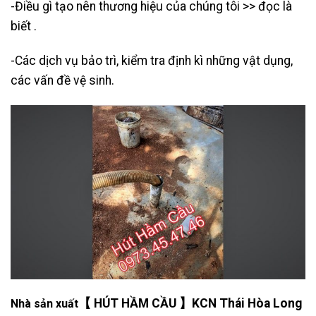
-Điều gì tạo nên thương hiệu của chúng tôi >> đọc là
biết .
-Các dịch vụ bảo trì, kiểm tra định kì những vật dụng,
các vấn đề vệ sinh.
【 HÚT HẦM CẦU 】KCN Thái Hòa Long
Nhà sản xuất