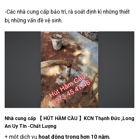
-Các nhà cung cấp bảo trì, rà soát định kì những thiết
bị, những vấn đề vệ sinh.
Nhà cung cấp 【 HÚT HẦM CẦU 】KCN Thạnh Đức ,Long
An Uy Tín -Chất Lượng
+ một dịch vụ
hoạt động trong hơn 10 năm.