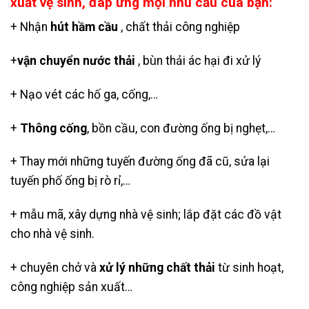
xuất vệ sinh, đáp ứng mọi nhu cầu của bạn:
+ Nhận
hút hầm cầu
, chất thải công nghiệp
+
vận chuyển nước thải
, bùn thải ác hại đi xử lý
+ Nạo vét các hố ga, cống,…
+
Thông cống
, bồn cầu, con đường ống bị nghẹt,…
+ Thay mới những tuyến đường ống đã cũ, sửa lại
tuyến phố ống bị rò rỉ,…
+ mẫu mã, xây dựng nhà vệ sinh; lắp đặt các đồ vật
cho nhà vệ sinh.
+ chuyên chở và
xử lý những chất thải
từ sinh hoạt,
công nghiệp sản xuất…