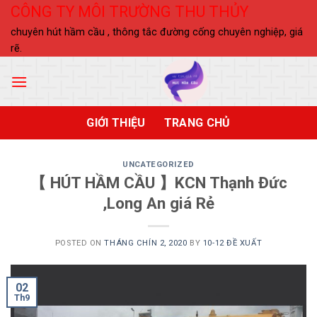
Skip
CÔNG TY MÔI TRƯỜNG THU THỦY
to
chuyên hút hầm cầu , thông tắc đường cống chuyên nghiệp, giá
content
rẽ.
GIỚI THIỆU
TRANG CHỦ
UNCATEGORIZED
【 HÚT HẦM CẦU 】KCN Thạnh Đức
,Long An giá Rẻ
POSTED ON
THÁNG CHÍN 2, 2020
BY
10-12 ĐỀ XUẤT
02
Th9