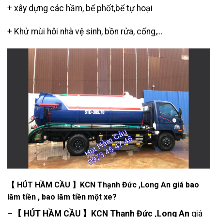
+ xây dựng các hầm, bể phốt,
bể tự hoại
+ Khử mùi hôi nhà vệ sinh, bồn rửa, cống,…
【 HÚT HẦM CẦU 】KCN Thạnh Đức ,Long An giá bao
lăm tiền , bao lăm tiền một xe?
–
【 HÚT HẦM CẦU 】KCN Thạnh Đức ,Long An
giá