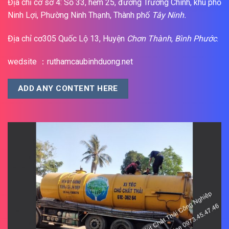
Địa chỉ cơ sở 4: Số 33, hẻm 25, đường Trường Chinh, khu phố
Ninh Lợi, Phường Ninh Thạnh, Thành phố
Tây Ninh.
Địa chỉ cơ305 Quốc Lộ 13, Huyện
Chơn Thành
,
Bình Phước
.
wedsite ：ruthamcaubinhduong.net
ADD ANY CONTENT HERE