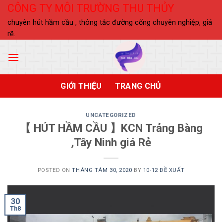
Skip
CÔNG TY MÔI TRƯỜNG THU THỦY
to
chuyên hút hầm cầu , thông tắc đường cống chuyên nghiệp, giá
content
rẽ.
GIỚI THIỆU
TRANG CHỦ
UNCATEGORIZED
【 HÚT HẦM CẦU 】KCN Trảng Bàng
,Tây Ninh giá Rẻ
POSTED ON
THÁNG TÁM 30, 2020
BY
10-12 ĐỀ XUẤT
30
Th8