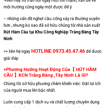
-Hiên nay thị trấn hội ngày một lớn mạnh, vấn đề về
môi trường cũng ngày một được để ý.
– những vấn đề nghẹt cầu cống xảy ra thường xuyên
hơn , nhưng ko sao đã sở hữu chúng tôi nhà sản xuất
Rút Hầm Cầu tại Khu Công Nghiệp Trảng Bàng Tây
Ninh
HOTLINE 0973.45.47.46
>> liên hệ ngay
để được
giải đáp
+Phương Hướng Hoạt Động Của【 HÚT HẦM
CẦU 】KCN Trảng Bàng ,Tây Ninh Là Gì?
Chúng tôi sở hữu phương châm khiến việc: Đặt lợi ích
của người mua lên bậc nhất.
Luôn cung cấp 1 dịch vụ và chất lượng chuyên dụng