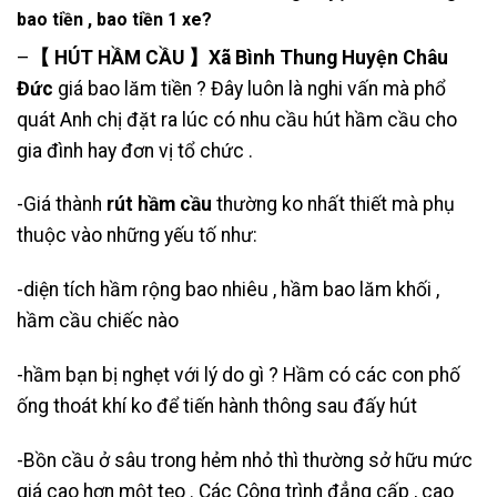
bao tiền , bao tiền 1 xe?
–
【 HÚT HẦM CẦU 】Xã Bình Thung Huyện Châu
Đức
giá bao lăm tiền ? Đây luôn là nghi vấn mà phổ
quát Anh chị đặt ra lúc có nhu cầu hút hầm cầu cho
gia đình hay đơn vị tổ chức .
-Giá thành
rút hầm cầu
thường ko nhất thiết mà phụ
thuộc vào những yếu tố như:
-diện tích hầm rộng bao nhiêu , hầm bao lăm khối ,
hầm cầu chiếc nào
-hầm bạn bị nghẹt với lý do gì ? Hầm có các con phố
ống thoát khí ko để tiến hành thông sau đấy hút
-Bồn cầu ở sâu trong hẻm nhỏ thì thường sở hữu mức
giá cao hơn một tẹo . Các Công trình đẳng cấp , cao