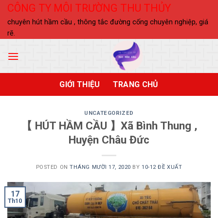
Skip
CÔNG TY MÔI TRƯỜNG THU THỦY
to
chuyên hút hầm cầu , thông tắc đường cống chuyên nghiệp, giá
content
rẽ.
GIỚI THIỆU
TRANG CHỦ
UNCATEGORIZED
【 HÚT HẦM CẦU 】Xã Bình Thung ,
Huyện Châu Đức
POSTED ON
THÁNG MƯỜI 17, 2020
BY
10-12 ĐỀ XUẤT
17
Th10