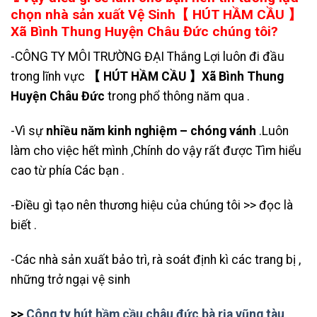
chọn nhà sản xuất Vệ Sinh【 HÚT HẦM CẦU 】
Xã Bình Thung Huyện Châu Đức chúng tôi?
-CÔNG TY MÔI TRƯỜNG ĐẠI Thắng Lợi luôn đi đầu
trong lĩnh vực
【 HÚT HẦM CẦU 】Xã Bình Thung
Huyện Châu Đức
trong phổ thông năm qua .
-Vì sự
nhiều năm kinh nghiệm – chóng vánh
.Luôn
làm cho việc hết mình ,Chính do vậy rất được Tìm hiểu
cao từ phía Các bạn .
-Điều gì tạo nên thương hiệu của chúng tôi >> đọc là
biết .
-Các nhà sản xuất bảo trì, rà soát định kì các trang bị ,
những trở ngại vệ sinh
>>
Công ty hút hầm cầu châu đức bà rịa vũng tàu