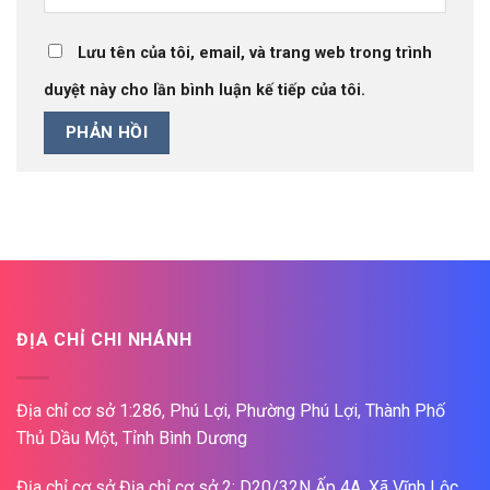
Lưu tên của tôi, email, và trang web trong trình
duyệt này cho lần bình luận kế tiếp của tôi.
ĐỊA CHỈ CHI NHÁNH
Địa chỉ cơ sở 1:286, Phú Lợi, Phường Phú Lợi, Thành Phố
Thủ Dầu Một, Tỉnh Bình Dương
Địa chỉ cơ sở Địa chỉ cơ sở 2: D20/32N Ấp 4A, Xã Vĩnh Lộc