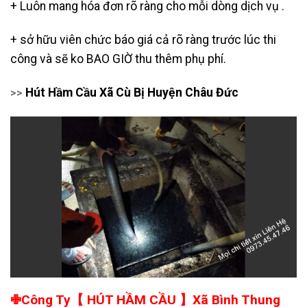
+ Luôn mang hóa đơn rõ ràng cho mỗi dòng dịch vụ .
+ sở hữu viên chức báo giá cả rõ ràng trước lúc thi
công và sẽ ko BAO GIỜ thu thêm phụ phí.
Hút Hầm Cầu Xã Cù Bị Huyện Châu Đức
>>
✙Công Ty【 HÚT HẦM CẦU 】Xã Bình Thung