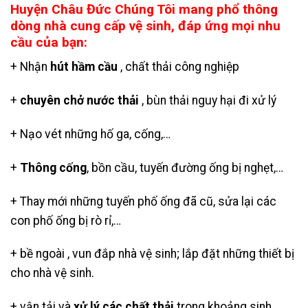
Huyện Châu Đức Chúng Tôi mang phổ thông
dòng nhà cung cấp vệ sinh, đáp ứng mọi nhu
cầu của bạn:
+ Nhận
hút hầm cầu
, chất thải công nghiệp
+
chuyên chở nước thải
, bùn thải nguy hại đi xử lý
+ Nạo vét những hố ga, cống,…
+
Thông cống
, bồn cầu, tuyến đường ống bị nghẹt,…
+ Thay mới những tuyến phố ống đã cũ, sửa lại các
con phố ống bị rò rỉ,…
+ bề ngoài , vun đắp nhà vệ sinh; lắp đặt những thiết bị
cho nhà vệ sinh.
+ vận tải và
xử lý các chất thải
trong khoảng sinh