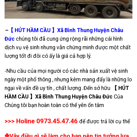
–
【 HÚT HẦM CẦU 】Xã Bình Thung Huyện Châu
Đức
chúng tôi đã cung ứng rộng rãi những cái hình
dịch vụ vệ sinh nhưng vẫn chứng minh được một chất
lượng tốt đi đôi có ấy là giá cả hợp lý.
-Nhu cầu của mọi người có các nhà sản xuất vệ sinh
ngày một phổ thông , nhưng kèm mang đấy là những lo
ngại về vấn đề uy tín , chất lượng .Đến sở hữu
【 HÚT
HẦM CẦU 】Xã Bình Thung Huyện Châu Đức
Của
Chúng tôi bạn hoàn toàn có thể yên ổn tâm
>>> Holine 0973.45.47.46
để được trả lời cụ thể
✙Vậy điều gì sẽ làm cho bạn nên tin tưởng lựa