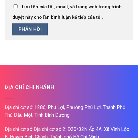
Lưu tên của tôi, email, và trang web trong trình
duyệt này cho lần bình luận kế tiếp của tôi.
ĐỊA CHỈ CHI NHÁNH
Địa chỉ cơ sở 1:286, Phú Lợi, Phường Phú Lợi, Thành Phố
Thủ Dầu Một, Tỉnh Bình Dương
Địa chỉ cơ sở Địa chỉ cơ sở 2: D20/32N Ấp 4A, Xã Vĩnh Lộc
B, Huyện Bình Chánh, Thành phố Hồ Chí Minh.