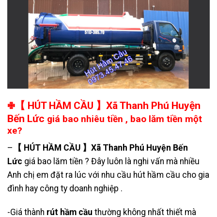
【 HÚT HẦM CẦU 】Xã Thanh Phú Huyện
✙
Bến Lức
giá bao nhiêu tiền , bao lăm tiền một
xe?
–
【 HÚT HẦM CẦU 】Xã Thanh Phú Huyện Bến
Lức
giá bao lăm tiền ? Đây luôn là nghi vấn mà nhiều
Anh chị em đặt ra lúc với nhu cầu hút hầm cầu cho gia
đình hay công ty doanh nghiệp .
-Giá thành
rút hầm cầu
thường không nhất thiết mà