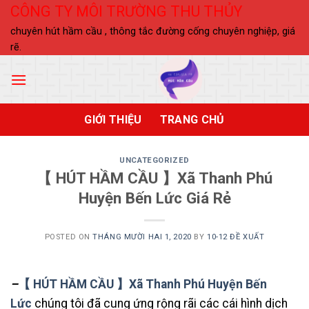
Skip
CÔNG TY MÔI TRƯỜNG THU THỦY
to
chuyên hút hầm cầu , thông tắc đường cống chuyên nghiệp, giá
content
rẽ.
GIỚI THIỆU
TRANG CHỦ
UNCATEGORIZED
【 HÚT HẦM CẦU 】Xã Thanh Phú
Huyện Bến Lức Giá Rẻ
POSTED ON
THÁNG MƯỜI HAI 1, 2020
BY
10-12 ĐỀ XUẤT
–
【 HÚT HẦM CẦU 】Xã Thanh Phú Huyện Bến
Lức
chúng tôi đã cung ứng rộng rãi các cái hình dịch