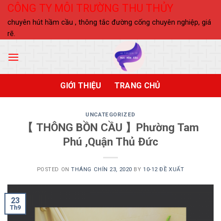
Skip
CÔNG TY MÔI TRƯỜNG THU THỦY
to
chuyên hút hầm cầu , thông tắc đường cống chuyên nghiệp, giá
content
rẽ.
GIỚI THIỆU
TRANG CHỦ
UNCATEGORIZED
【 THÔNG BỒN CẦU 】Phường Tam
Phú ,Quận Thủ Đức
POSTED ON
THÁNG CHÍN 23, 2020
BY
10-12 ĐỀ XUẤT
23
Th9