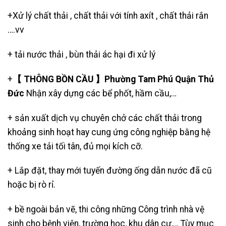
+Xử lý chất thải , chất thải với tính axít , chất thải rắn
….vv
+
tải nước thải
, bùn thải ác hại đi xử lý
+
【 THÔNG BỒN CẦU 】Phường Tam Phú Quận Thủ
Đức
Nhận xây dựng các bể phốt, hầm cầu,…
+ sản xuất dịch vụ chuyên chở các chất thải trong
khoảng sinh hoạt hay cung ứng công nghiệp bằng hệ
thống xe tải tối tân, đủ mọi kích cỡ.
+ Lắp đặt, thay mới tuyến đường ống dẫn nước đã cũ
hoặc bị rò rỉ.
+ bề ngoài bản vẽ, thi công những Công trình nhà vệ
sinh cho bệnh viện, trường học, khu dân cư,… Tùy mục