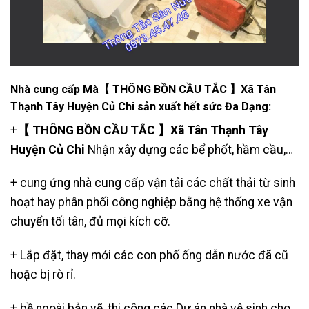
Nhà cung cấp Mà【 THÔNG BỒN CẦU TẮC 】Xã Tân
Thạnh Tây Huyện Củ Chi sản xuất hết sức Đa Dạng:
+
【 THÔNG BỒN CẦU TẮC 】Xã Tân Thạnh Tây
Huyện Củ Chi
Nhận xây dựng các bể phốt, hầm cầu,…
+ cung ứng nhà cung cấp vận tải các chất thải từ sinh
hoạt hay phân phối công nghiệp bằng hệ thống xe vận
chuyển tối tân, đủ mọi kích cỡ.
+ Lắp đặt, thay mới các con phố ống dẫn nước đã cũ
hoặc bị rò rỉ.
+ bề ngoài bản vẽ, thi công các Dự án nhà vệ sinh cho