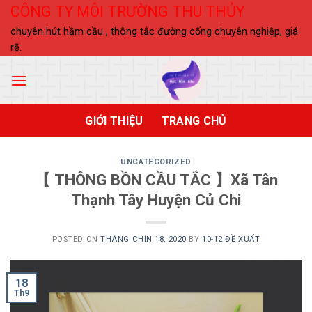
Skip
CÔNG TY MÔI TRƯỜNG THU THỦY
to
chuyên hút hầm cầu , thông tắc đường cống chuyên nghiệp, giá
content
rẽ.
GIỚI THIỆU
TRANG CHỦ
UNCATEGORIZED
【 THÔNG BỒN CẦU TẮC 】Xã Tân
Thạnh Tây Huyện Củ Chi
POSTED ON
THÁNG CHÍN 18, 2020
BY
10-12 ĐỀ XUẤT
18
Th9