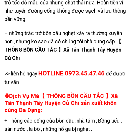
trở tốc độ mẫu của những chất thải nữa. Hoàn tiền ví
như tuyến đường cống không được sạch và lưu thông
bền vững.
– những trắc trở bồn cầu nghẹt xảy ra thường xuyên
hơn , nhưng ko sao đã có chúng tôi nhà cung cấp
【
THÔNG BỒN CẦU TẮC 】Xã Tân Thạnh Tây Huyện
Củ Chi
HOTLINE 0973.45.47.46
>> liên hệ ngay
để được
tư vấn
✙Dịch Vụ Mà【 THÔNG BỒN CẦU TẮC 】Xã
Tân Thạnh Tây Huyện Củ Chi sản xuất khôn
cùng Đa Dạng:
+ Thông các cống của bồn cầu, nhà tắm , Bồng tiểu ,
sàn nước , la bô , những hố ga bị nghẹt .