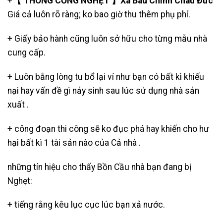
+
【 THÔNG CỐNG NGHẸT 】Xã Bàu Chinh Châu Đức
Giá cả luôn rõ ràng; ko bao giờ thu thêm phụ phí.
+ Giấy bảo hành cũng luôn sở hữu cho từng mẫu nhà
cung cấp.
+ Luôn bằng lòng tu bổ lại ví như bạn có bất kì khiếu
nại hay vấn đề gì nảy sinh sau lúc sử dụng nhà sản
xuất .
+ công đoạn thi công sẽ ko đục phá hay khiến cho hư
hại bất kì 1 tài sản nào của Cả nhà .
những tín hiệu cho thấy Bồn Cầu nhà bạn đang bị
Nghẹt:
+ tiếng rằng kêu lục cục lúc bạn xả nước.