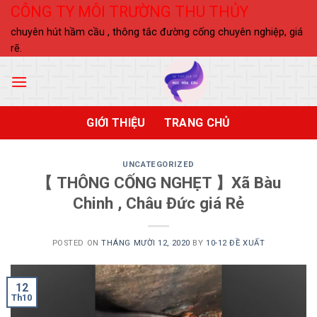
Skip
CÔNG TY MÔI TRƯỜNG THU THỦY
to
chuyên hút hầm cầu , thông tắc đường cống chuyên nghiệp, giá
content
rẽ.
GIỚI THIỆU
TRANG CHỦ
UNCATEGORIZED
【 THÔNG CỐNG NGHẸT 】Xã Bàu
Chinh , Châu Đức giá Rẻ
POSTED ON
THÁNG MƯỜI 12, 2020
BY
10-12 ĐỀ XUẤT
12
Th10