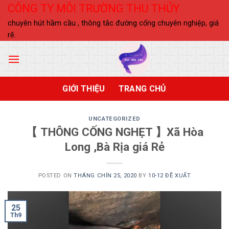
Skip
CÔNG TY MÔI TRƯỜNG THU THỦY
to
chuyên hút hầm cầu , thông tắc đường cống chuyên nghiệp, giá
content
rẽ.
GIỚI THIỆU
TRANG CHỦ
UNCATEGORIZED
【 THÔNG CỐNG NGHẸT 】Xã Hòa
Long ,Bà Rịa giá Rẻ
POSTED ON
THÁNG CHÍN 25, 2020
BY
10-12 ĐỀ XUẤT
25
Th9