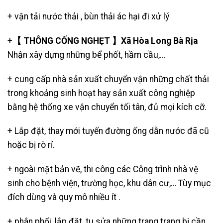
+
vận tải nước thải
, bùn thải ác hại đi xử lý
+
【 THÔNG CỐNG NGHẸT 】Xã Hòa Long Bà Rịa
Nhận xây dựng những bể phốt, hầm cầu,…
+ cung cấp nhà sản xuất chuyển vận những chất thải
trong khoảng sinh hoạt hay sản xuất công nghiệp
bằng hệ thống xe vận chuyển tối tân, đủ mọi kích cỡ.
+ Lắp đặt, thay mới tuyến đường ống dẫn nước đã cũ
hoặc bị rò rỉ.
+ ngoài mặt bản vẽ, thi công các Công trình nhà vệ
sinh cho bệnh viện, trường học, khu dân cư,… Tùy mục
đích dùng và quy mô nhiều ít .
+ phân phối, lắp đặt, tu sửa những trang trang bị cần