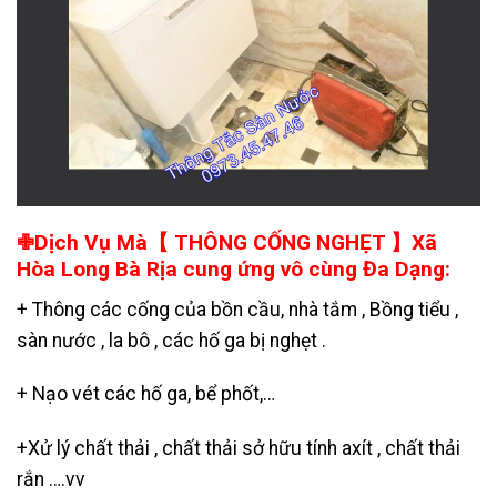
✙Dịch Vụ Mà【 THÔNG CỐNG NGHẸT 】Xã
Hòa Long Bà Rịa cung ứng vô cùng Đa Dạng:
+ Thông các cống của bồn cầu, nhà tắm , Bồng tiểu ,
sàn nước , la bô , các hố ga bị nghẹt .
+
Nạo vét các hố ga
, bể phốt,…
+
Xử lý chất thải , chất thải sở hữu tính axít , chất thải
rắn ….vv