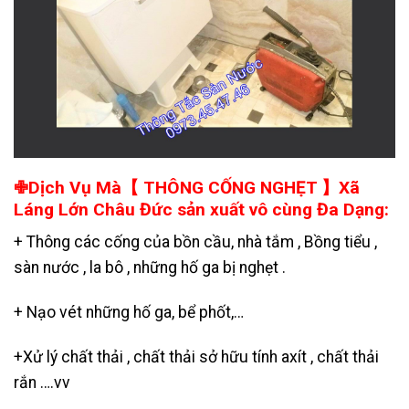
✙Dịch Vụ Mà【 THÔNG CỐNG NGHẸT 】Xã
Láng Lớn Châu Đức sản xuất vô cùng Đa Dạng:
+ Thông các cống của bồn cầu, nhà tắm , Bồng tiểu ,
sàn nước , la bô , những hố ga bị nghẹt .
+
Nạo vét những hố ga
, bể phốt,…
+
Xử lý chất thải , chất thải sở hữu tính axít , chất thải
rắn ….vv