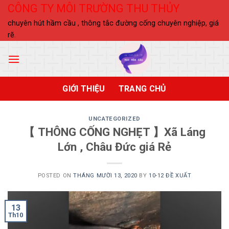
Skip
CÔNG TY MÔI TRƯỜNG THU THỦY
to
chuyên hút hầm cầu , thông tắc đường cống chuyên nghiệp, giá
content
rẽ.
GIỚI THIỆU
TRANG CHỦ
UNCATEGORIZED
【 THÔNG CỐNG NGHẸT 】Xã Láng
Lớn , Châu Đức giá Rẻ
POSTED ON
THÁNG MƯỜI 13, 2020
BY
10-12 ĐỀ XUẤT
13
Th10