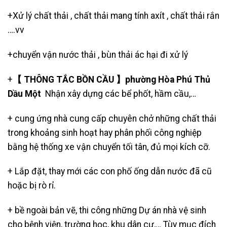
+Xử lý chất thải , chất thải mang tính axít , chất thải rắn
….vv
+
chuyển vận nước thải
, bùn thải ác hại đi xử lý
+
【 THÔNG TẮC BỒN CẦU 】phường Hòa Phú Thủ
Dầu Một
Nhận xây dựng các bể phốt, hầm cầu,…
+ cung ứng nhà cung cấp chuyên chở những chất thải
trong khoảng sinh hoạt hay phân phối công nghiệp
bằng hệ thống xe vận chuyển tối tân, đủ mọi kích cỡ.
+ Lắp đặt, thay mới các con phố ống dẫn nước đã cũ
hoặc bị rò rỉ.
+ bề ngoài bản vẽ, thi công những Dự án nhà vệ sinh
cho bệnh viện, trường học, khu dân cư,… Tùy mục đích