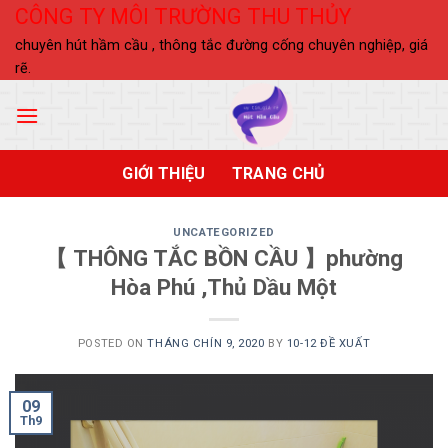
Skip
CÔNG TY MÔI TRƯỜNG THU THỦY
to
chuyên hút hầm cầu , thông tắc đường cống chuyên nghiệp, giá
content
rẽ.
GIỚI THIỆU
TRANG CHỦ
UNCATEGORIZED
【 THÔNG TẮC BỒN CẦU 】phường
Hòa Phú ,Thủ Dầu Một
POSTED ON
THÁNG CHÍN 9, 2020
BY
10-12 ĐỀ XUẤT
09
Th9