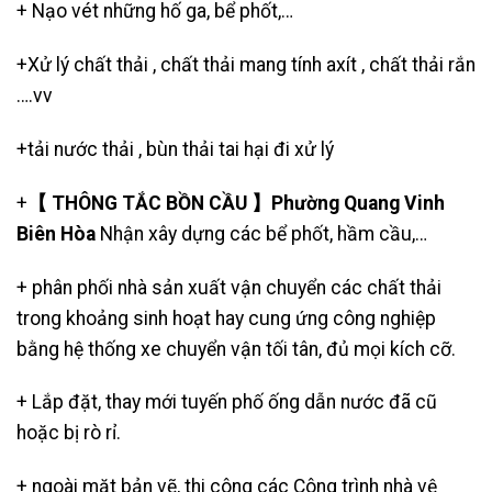
+
Nạo vét những hố ga
,
bể phốt
,…
+Xử lý chất thải , chất thải mang tính axít , chất thải rắn
….vv
+
tải nước thải
, bùn thải tai hại đi xử lý
+
【 THÔNG TẮC BỒN CẦU 】Phường Quang Vinh
Biên Hòa
Nhận xây dựng các bể phốt, hầm cầu,…
+ phân phối nhà sản xuất vận chuyển các chất thải
trong khoảng sinh hoạt hay cung ứng công nghiệp
bằng hệ thống xe chuyển vận tối tân, đủ mọi kích cỡ.
+ Lắp đặt, thay mới tuyến phố ống dẫn nước đã cũ
hoặc bị rò rỉ.
+ ngoài mặt bản vẽ, thi công các Công trình nhà vệ