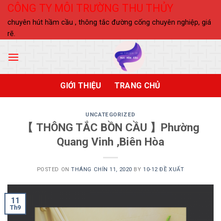
Skip
CÔNG TY MÔI TRƯỜNG THU THỦY
to
chuyên hút hầm cầu , thông tắc đường cống chuyên nghiệp, giá
content
rẽ.
GIỚI THIỆU
TRANG CHỦ
UNCATEGORIZED
【 THÔNG TẮC BỒN CẦU 】Phường
Quang Vinh ,Biên Hòa
POSTED ON
THÁNG CHÍN 11, 2020
BY
10-12 ĐỀ XUẤT
11
Th9