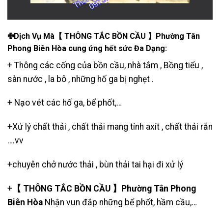
✙Dịch Vụ Mà【 THÔNG TẮC BỒN CẦU 】Phường Tân
Phong Biên Hòa cung ứng hết sức Đa Dạng:
+ Thông các cống của bồn cầu, nhà tắm , Bồng tiểu ,
sàn nước , la bô , những hố ga bị nghẹt .
+
Nạo vét các hố ga
,
bể phốt
,…
+Xử lý chất thải , chất thải mang tính axít , chất thải rắn
….vv
+
chuyên chở nước thải
, bùn thải tai hại đi xử lý
+
【 THÔNG TẮC BỒN CẦU 】Phường Tân Phong
Biên Hòa
Nhận vun đắp những bể phốt, hầm cầu,…