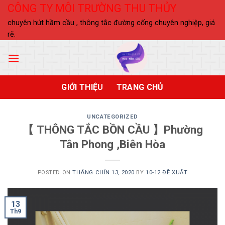
Skip
CÔNG TY MÔI TRƯỜNG THU THỦY
to
chuyên hút hầm cầu , thông tắc đường cống chuyên nghiệp, giá
content
rẽ.
GIỚI THIỆU
TRANG CHỦ
UNCATEGORIZED
【 THÔNG TẮC BỒN CẦU 】Phường
Tân Phong ,Biên Hòa
POSTED ON
THÁNG CHÍN 13, 2020
BY
10-12 ĐỀ XUẤT
13
Th9