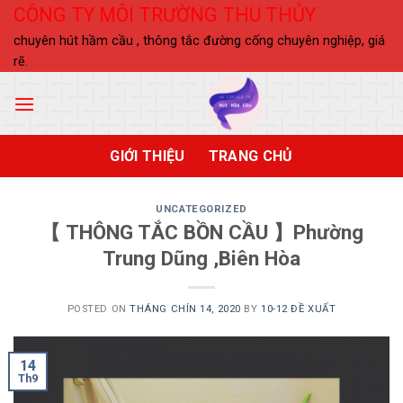
Skip
CÔNG TY MÔI TRƯỜNG THU THỦY
to
chuyên hút hầm cầu , thông tắc đường cống chuyên nghiệp, giá
content
rẽ.
GIỚI THIỆU
TRANG CHỦ
UNCATEGORIZED
【 THÔNG TẮC BỒN CẦU 】Phường
Trung Dũng ,Biên Hòa
POSTED ON
THÁNG CHÍN 14, 2020
BY
10-12 ĐỀ XUẤT
14
Th9