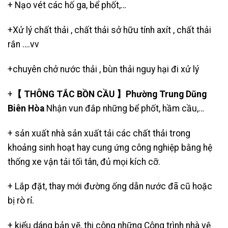
+
Nạo vét các hố ga
,
bể phốt
,…
+Xử lý chất thải , chất thải sở hữu tính axít , chất thải
rắn ….vv
+
chuyên chở nước thải
, bùn thải nguy hại đi xử lý
+
【 THÔNG TẮC BỒN CẦU 】Phường Trung Dũng
Biên Hòa
Nhận vun đắp những bể phốt, hầm cầu,…
+ sản xuất nhà sản xuất tải các chất thải trong
khoảng sinh hoạt hay cung ứng công nghiệp bằng hệ
thống xe vận tải tối tân, đủ mọi kích cỡ.
+ Lắp đặt, thay mới đường ống dẫn nước đã cũ hoặc
bị rò rỉ.
+ kiểu dáng bản vẽ, thi công những Công trình nhà vệ