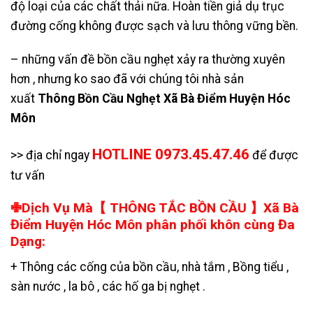
độ loại của các chất thải nữa. Hoàn tiền giả dụ trục
đường cống không được sạch và lưu thông vững bền.
– những vấn đề bồn cầu nghẹt xảy ra thường xuyên
hơn , nhưng ko sao đã với chúng tôi nhà sản
xuất
Thông Bồn Cầu Nghẹt Xã Bà Điểm Huyện Hóc
Môn
HOTLINE 0973.45.47.46
>> địa chỉ ngay
để được
tư vấn
✙Dịch Vụ Mà【 THÔNG TẮC BỒN CẦU 】Xã Bà
Điểm Huyện Hóc Môn phân phối khôn cùng Đa
Dạng:
+ Thông các cống của bồn cầu, nhà tắm , Bồng tiểu ,
sàn nước , la bô , các hố ga bị nghẹt .