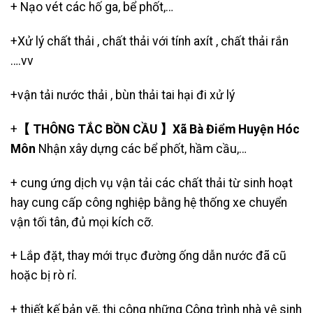
+
Nạo vét các hố ga
,
bể phốt
,…
+Xử lý chất thải , chất thải với tính axít , chất thải rắn
….vv
+
vận tải nước thải
, bùn thải tai hại đi xử lý
+
【 THÔNG TẮC BỒN CẦU 】Xã Bà Điểm Huyện Hóc
Môn
Nhận xây dựng các bể phốt, hầm cầu,…
+ cung ứng dịch vụ vận tải các chất thải từ sinh hoạt
hay cung cấp công nghiệp bằng hệ thống xe chuyển
vận tối tân, đủ mọi kích cỡ.
+ Lắp đặt, thay mới trục đường ống dẫn nước đã cũ
hoặc bị rò rỉ.
+ thiết kế bản vẽ, thi công những Công trình nhà vệ sinh