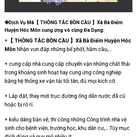
✙Dịch Vụ Mà【 THÔNG TẮC BỒN CẦU 】Xã Bà Điểm
Huyện Hóc Môn cung ứng vô cùng Đa Dạng:
+
【 THÔNG TẮC BỒN CẦU 】Xã Bà Điểm Huyện Hóc
Môn
Nhận vun đắp những bể phốt, hầm cầu,…
+ cung cấp nhà cung cấp chuyển vận những chất thải
trong khoảng sinh hoạt hay cung ứng công nghiệp
bằng hệ thống xe vận tải tối tân, đủ mọi kích cỡ.
+ Lắp đặt, thay mới trục đường ống dẫn nước đã cũ
hoặc bị rò rỉ.
+ kiểu dáng bản vẽ, thi công những Công trình nhà vệ
sinh cho bệnh viện, trường học, khu dân cư,… Tùy mục
đích dùng và quy mô nhiều ít.