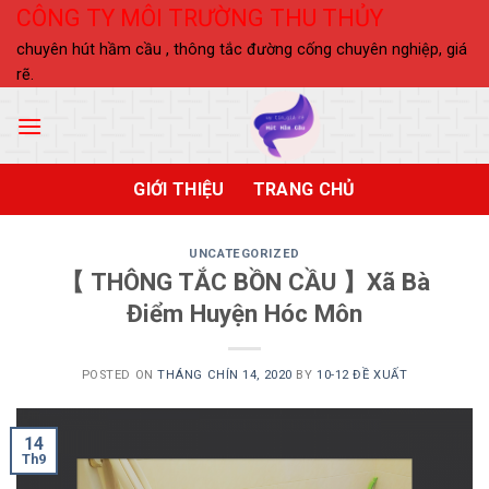
Skip
CÔNG TY MÔI TRƯỜNG THU THỦY
to
chuyên hút hầm cầu , thông tắc đường cống chuyên nghiệp, giá
content
rẽ.
GIỚI THIỆU
TRANG CHỦ
UNCATEGORIZED
【 THÔNG TẮC BỒN CẦU 】Xã Bà
Điểm Huyện Hóc Môn
POSTED ON
THÁNG CHÍN 14, 2020
BY
10-12 ĐỀ XUẤT
14
Th9