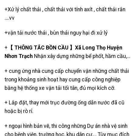
+Xử lý chất thải , chất thải với tính axít , chất thải rắn
….vv
+
vận tải nước thải
, bùn thải nguy hại đi xử lý
+
【 THÔNG TẮC BỒN CẦU 】Xã Long Thọ Huyện
Nhơn Trạch
Nhận xây dựng những bể phốt, hầm cầu,…
+ cung ứng nhà cung cấp chuyển vận những chất thải
trong khoảng sinh hoạt hay cung cấp công nghiệp
bằng hệ thống xe vận tải tối tân, đủ mọi kích cỡ.
+ Lắp đặt, thay mới trục đường ống dẫn nước đã cũ
hoặc bị rò rỉ.
+ ngoại hình bản vẽ, thi công những Dự án nhà vệ sinh
cho bệnh viện, trường học, khu dân cư,… Tùy mục đích