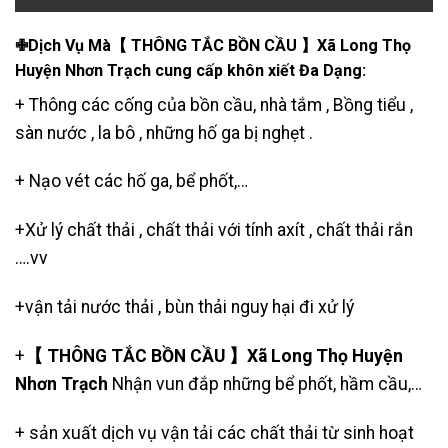
✙Dịch Vụ Mà【 THÔNG TẮC BỒN CẦU 】Xã Long Thọ
Huyện Nhơn Trạch cung cấp khôn xiết Đa Dạng:
+ Thông các cống của bồn cầu, nhà tắm , Bồng tiểu ,
sàn nước , la bô , những hố ga bị nghẹt .
+
Nạo vét các hố ga
,
bể phốt
,…
+Xử lý chất thải , chất thải với tính axít , chất thải rắn
….vv
+
vận tải nước thải
, bùn thải nguy hại đi xử lý
+
【 THÔNG TẮC BỒN CẦU 】Xã Long Thọ Huyện
Nhơn Trạch
Nhận vun đắp những bể phốt, hầm cầu,…
+ sản xuất dịch vụ vận tải các chất thải từ sinh hoạt