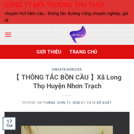
Skip
CÔNG TY MÔI TRƯỜNG THU THỦY
to
chuyên hút hầm cầu , thông tắc đường cống chuyên nghiệp, giá
content
rẽ.
GIỚI THIỆU
TRANG CHỦ
UNCATEGORIZED
【 THÔNG TẮC BỒN CẦU 】Xã Long
Thọ Huyện Nhơn Trạch
POSTED ON
THÁNG CHÍN 17, 2020
BY
10-12 ĐỀ XUẤT
17
Th9