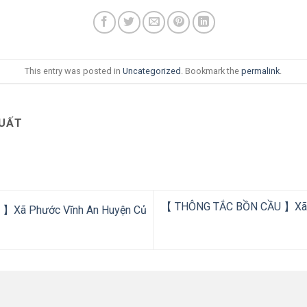
This entry was posted in
Uncategorized
. Bookmark the
permalink
.
XUẤT
【 THÔNG TẮC BỒN CẦU 】Xã T
】Xã Phước Vĩnh An Huyện Củ