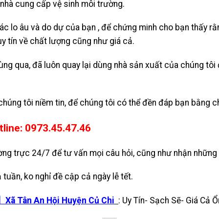
 nhà cung cấp vệ sinh môi trường.
ác lo âu và do dự của bạn , để chứng minh cho bạn thấy rằ
uy tín về chất lượng cũng như giá cả.
ng qua, đã luôn quay lại dùng nhà sản xuất của chúng tôi đ
chúng tôi niềm tin, để chúng tôi có thể đền đáp bạn bằng 
tline: 0973.45.47.46
ng trực 24/7 để tư vấn mọi câu hỏi, cũng như nhận những 
 tuần, ko nghỉ đề cập cả ngày lễ tết.
ã Tân An Hội Huyện Củ Chi
: Uy Tín- Sạch Sẽ- Giá Cả Ổ