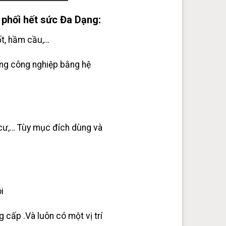
hối hết sức Đa Dạng:
t, hầm cầu,…
ứng công nghiệp bằng hệ
n cư,… Tùy mục đích dùng và
i
cấp .Và luôn có một vị trí