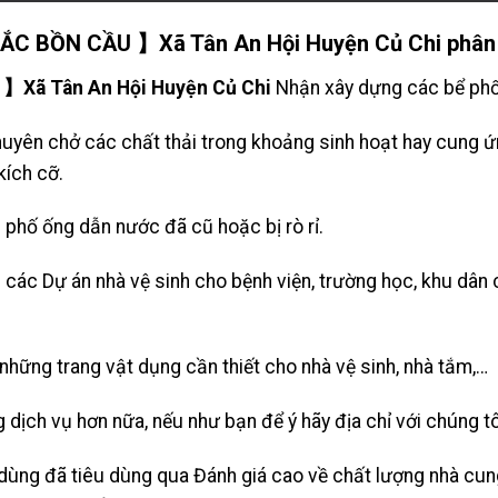
C BỒN CẦU 】Xã Tân An Hội Huyện Củ Chi phân p
Xã Tân An Hội Huyện Củ Chi
Nhận xây dựng các bể phố
uyên chở các chất thải trong khoảng sinh hoạt hay cung 
kích cỡ.
 phố ống dẫn nước đã cũ hoặc bị rò rỉ.
g các Dự án nhà vệ sinh cho bệnh viện, trường học, khu dâ
o những trang vật dụng cần thiết cho nhà vệ sinh, nhà tắm,…
 dịch vụ hơn nữa, nếu như bạn để ý hãy địa chỉ với chúng tô
dùng đã tiêu dùng qua Đánh giá cao về chất lượng nhà cung 