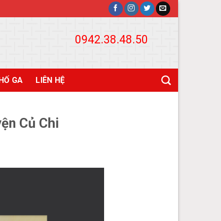
0942.38.48.50
HỐ GA
LIÊN HỆ
ện Củ Chi