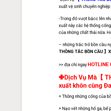
xuất vệ sinh chuyên nghiệp 
-Trong đó vượt bậcc lên n
xuất này các hệ thống cống
của những chất thải nữa. H
– những trắc trở bồn cầu n
THÔNG TẮC BỒN CẦU 】Xã 
HOTLINE 
>> địa chỉ ngay
✙Dịch Vụ Mà【 TH
xuất khôn cùng Đ
+ Thông những cống của bồn c
+
Nạo vét những hố ga
,
bể 