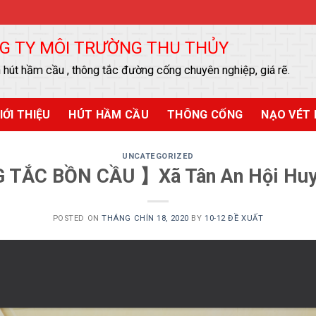
G TY MÔI TRƯỜNG THU THỦY
 hút hầm cầu , thông tắc đường cống chuyên nghiệp, giá rẽ.
IỚI THIỆU
HÚT HẦM CẦU
THÔNG CỐNG
NẠO VÉT 
UNCATEGORIZED
TẮC BỒN CẦU 】Xã Tân An Hội Huy
POSTED ON
THÁNG CHÍN 18, 2020
BY
10-12 ĐỀ XUẤT