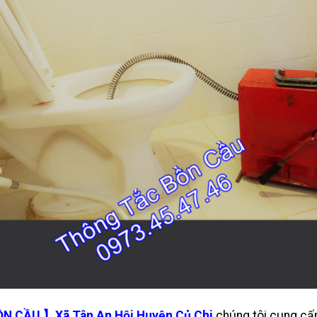
 CẦU 】Xã Tân An Hội Huyện Củ Chi
chúng tôi cung cấ