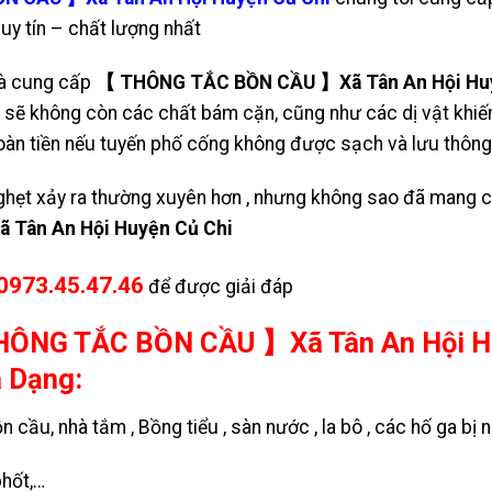
uy tín – chất lượng nhất
hà cung cấp
【 THÔNG TẮC BỒN CẦU 】Xã Tân An Hội Hu
 sẽ không còn các chất bám cặn, cũng như các dị vật khiến
oàn tiền nếu tuyến phố cống không được sạch và lưu thông
ghẹt xảy ra thường xuyên hơn , nhưng không sao đã mang 
Tân An Hội Huyện Củ Chi
0973.45.47.46
để được giải đáp
ÔNG TẮC BỒN CẦU 】Xã Tân An Hội Hu
a Dạng:
ầu, nhà tắm , Bồng tiểu , sàn nước , la bô , các hố ga bị n
phốt
,…