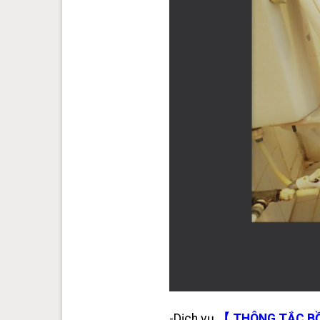
-Dịch vụ
【 THÔNG TẮC BỒN