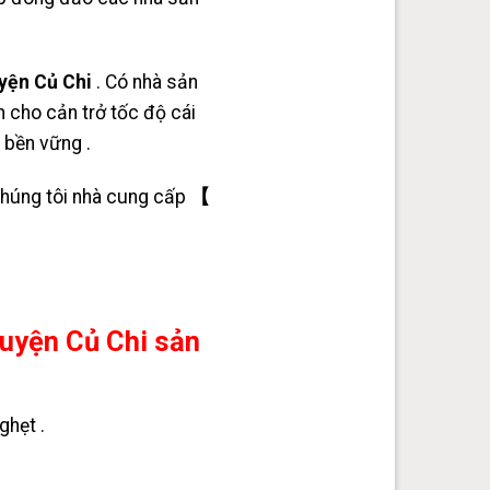
yện Củ Chi
. Có nhà sản
 cho cản trở tốc độ cái
 bền vững .
chúng tôi nhà cung cấp
【
yện Củ Chi sản
ghẹt .