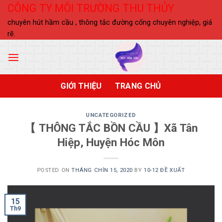
Skip
CÔNG TY MÔI TRƯỜNG THU THỦY
to
chuyên hút hầm cầu , thông tắc đường cống chuyên nghiệp, giá
content
rẽ.
GIỚI THIỆU
TRANG CHỦ
UNCATEGORIZED
【 THÔNG TẮC BỒN CẦU 】Xã Tân
Hiệp, Huyện Hóc Môn
POSTED ON
THÁNG CHÍN 15, 2020
BY
10-12 ĐỀ XUẤT
15
Th9