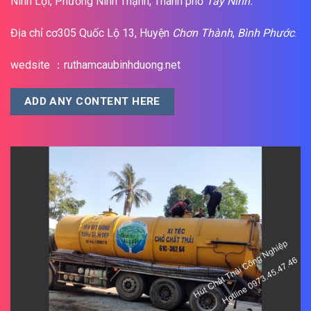
Ninh Lợi, Phường Ninh Thạnh, Thành phố
Tây Ninh.
Địa chỉ cơ305 Quốc Lộ 13, Huyện
Chơn Thành
,
Bình Phước
.
wedsite ：ruthamcaubinhduong.net
ADD ANY CONTENT HERE