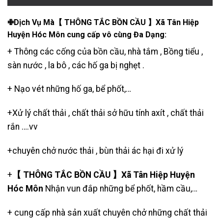
✙Dịch Vụ Mà【 THÔNG TẮC BỒN CẦU 】Xã Tân Hiệp
Huyện Hóc Môn cung cấp vô cùng Đa Dạng:
+ Thông các cống của bồn cầu, nhà tắm , Bồng tiểu ,
sàn nước , la bô , các hố ga bị nghẹt .
+
Nạo vét những hố ga
,
bể phốt
,…
+Xử lý chất thải , chất thải sở hữu tính axít , chất thải
rắn ….vv
+
chuyên chở nước thải
, bùn thải ác hại đi xử lý
+
【 THÔNG TẮC BỒN CẦU 】Xã Tân Hiệp Huyện
Hóc Môn
Nhận vun đắp những bể phốt, hầm cầu,…
+ cung cấp nhà sản xuất chuyên chở những chất thải