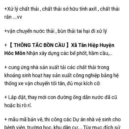
+Xử lý chất thải , chất thải sở hữu tính axít , chất thải
rắn ….vv
+
vận chuyển nước thải
, bùn thải tai hại đi xử lý
+
【 THÔNG TẮC BỒN CẦU 】Xã Tân Hiệp Huyện
Hóc Môn
Nhận xây dựng các bể phốt, hầm cầu,…
+ cung ứng nhà sản xuất tải các chất thải trong
khoảng sinh hoạt hay sản xuất công nghiệp bằng hệ
thống xe vận chuyển tối tân, đủ mọi kích cỡ.
+ Lắp đặt, thay mới con đường ống dẫn nước đã cũ
hoặc bị rò rỉ.
+ mẫu mã bản vẽ, thi công các Dự án nhà vệ sinh cho
bệnh viện, trường học, khu dân cư,… Tùy mục đích sử