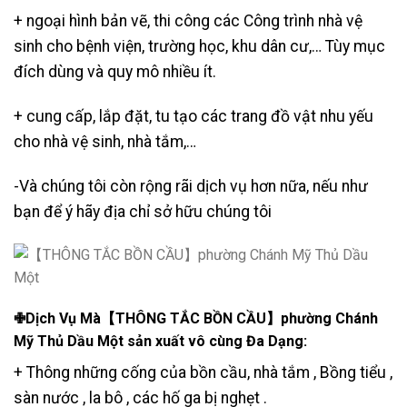
+ ngoại hình bản vẽ, thi công các Công trình nhà vệ
sinh cho bệnh viện, trường học, khu dân cư,… Tùy mục
đích dùng và quy mô nhiều ít.
+ cung cấp, lắp đặt, tu tạo các trang đồ vật nhu yếu
cho nhà vệ sinh, nhà tắm,…
-Và chúng tôi còn rộng rãi dịch vụ hơn nữa, nếu như
bạn để ý hãy địa chỉ sở hữu chúng tôi
✙Dịch Vụ Mà【THÔNG TẮC BỒN CẦU】phường Chánh
Mỹ Thủ Dầu Một sản xuất vô cùng Đa Dạng:
+ Thông những cống của bồn cầu, nhà tắm , Bồng tiểu ,
sàn nước , la bô , các hố ga bị nghẹt .