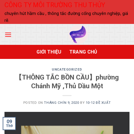
Skip
CÔNG TY MÔI TRƯỜNG THU THỦY
to
chuyên hút hầm cầu , thông tắc đường cống chuyên nghiệp, giá
content
rẽ.
GIỚI THIỆU
TRANG CHỦ
UNCATEGORIZED
【THÔNG TẮC BỒN CẦU】phường
Chánh Mỹ ,Thủ Dầu Một
POSTED ON
THÁNG CHÍN 9, 2020
BY
10-12 ĐỀ XUẤT
09
Th9