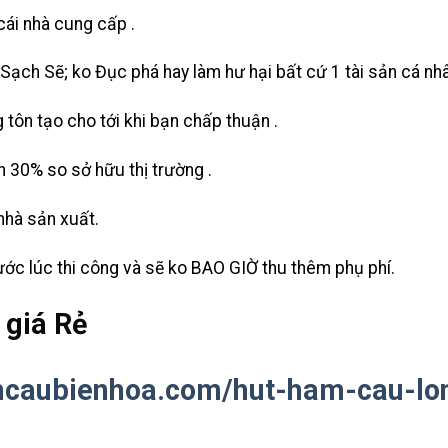
cái nhà cung cấp .
ạch Sẽ; ko Đục phá hay làm hư hại bất cứ 1 tài sản cá nh
 tôn tạo cho tới khi bạn chấp thuận .
n 30% so sở hữu thị trường .
nhà sản xuất.
ước lúc thi công và sẽ ko BAO GIỜ thu thêm phụ phí.
 giá Rẻ
mcaubienhoa.com/hut-ham-cau-lon