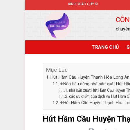
Skip
KÍNH CHÀO QUÝ KHÁCH ĐẾN VỚI WEDSITE.
to
content
CÔN
chuyên
TRANG CHỦ
G
Mục Lục
Hút Hầm Cầu Huyện Thạnh Hóa Long An
✙Nên tiêu dùng nhà sản xuất Hút Hầ
nhà sản xuất Hút Hầm Cầu Huyện T
các ưu điểm của dịch vụ Hút Hầm 
✙Hút Hầm Cầu Huyện Thạnh Hóa Long 
Hút Hầm Cầu Huyện Thạ