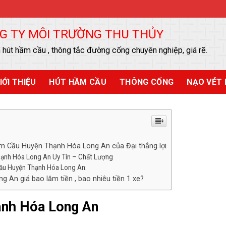
G TY MÔI TRƯỜNG THU THỦY
 hút hầm cầu , thông tắc đường cống chuyên nghiệp, giá rẽ.
IỚI THIỆU
HÚT HẦM CẦU
THÔNG CỐNG
NẠO VÉT 
m Cầu Huyện Thạnh Hóa Long An của Đại thắng lợi
hạnh Hóa Long An Uy Tín – Chất Lượng
Cầu Huyện Thạnh Hóa Long An:
An giá bao lăm tiền , bao nhiêu tiền 1 xe?
nh Hóa Long An