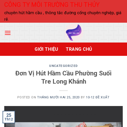
Skip
CÔNG TY MÔI TRƯỜNG THU THỦY
to
chuyên hút hầm cầu , thông tắc đường cống chuyên nghiệp, giá
content
rẽ.
GIỚI THIỆU
TRANG CHỦ
UNCATEGORIZED
Đơn Vị Hút Hầm Cầu Phường Suối
Tre Long Khánh
POSTED ON
THÁNG MƯỜI HAI 25, 2020
BY
10-12 ĐỀ XUẤT
25
Th12