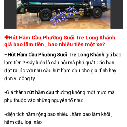
✙Hút Hầm Cầu Phường Suối Tre Long Khánh
giá bao lăm tiền , bao nhiêu tiền một xe?
–
Hút Hầm Cầu Phường Suối Tre Long Khánh
giá bao
lăm tiền ? Đây luôn là câu hỏi mà phổ quát Các bạn
đặt ra lúc với nhu cầu hút hầm cầu cho gia đình hay
đơn vị công ty .
-Giá thành
rút hầm cầu
thường không một mực mà
phụ thuộc vào những nguyên tố như:
-diện tích hầm rộng bao nhiêu , hầm bao lăm khối ,
hầm cầu loại nào