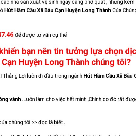
các nhà sản xuất vệ sinh ngày càng phổ quát , nhưng kèm c
có
Hút Hầm Cầu Xã Bàu Cạn Huyện Long Thành
Của Chúng 
47.46
để được tư vấn cụ thể
khiến bạn nên tin tưởng lựa chọn dị
Cạn Huyện Long Thành chúng tôi?
Thắng Lợi luôn đi đầu trong ngành
Hút Hầm Cầu Xã Bàu 
hóng vánh
.Luôn làm cho việc hết mình ,Chính do đó rất đượ
ủa chúng tôi >> đọc là biết .