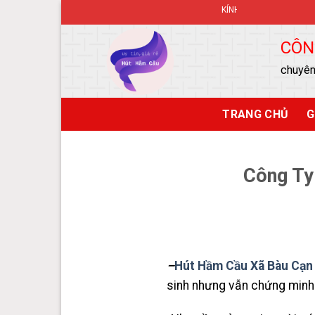
Skip
KÍNH CHÀO QUÝ KHÁCH ĐẾN VỚI WE
to
content
CÔN
chuyên
TRANG CHỦ
G
Công Ty
–
Hút Hầm Cầu Xã Bàu Cạn
sinh nhưng vẫn chứng minh đ