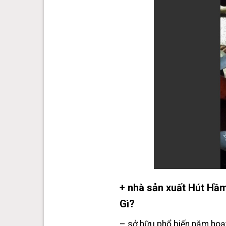
+ nhà sản xuất Hút Hầ
Gì?
– sở hữu phổ biến năm hoạt