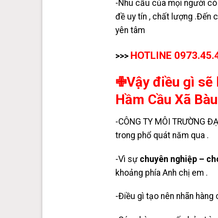
-Nhu cầu của mọi người có 
đề uy tín , chất lượng .Đến 
yên tâm
HOTLINE 0973.45.
>>>
✙Vậy điều gì sẽ 
Hầm Cầu Xã Bàu 
-CÔNG TY MÔI TRƯỜNG ĐẠI 
trong phổ quát năm qua .
-Vì sự
chuyên nghiệp – c
khoảng phía Anh chị em .
-Điều gì tạo nên nhãn hàng c