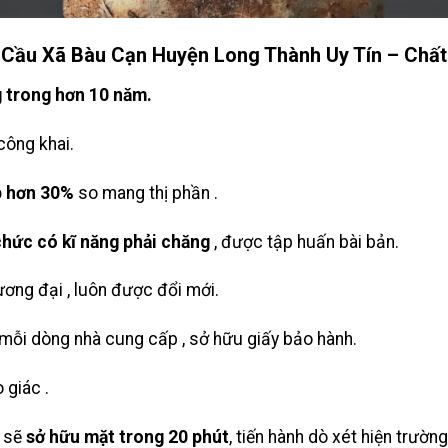
Cầu Xã Bàu Cạn Huyện Long Thành Uy Tín – Chấ
 trong hơn 10 năm.
công khai.
p hơn 30%
so mang thị phần .
chức có kĩ năng phải chăng
, được tập huấn bài bản.
ng đại , luôn được đổi mới.
ỗi dòng nhà cung cấp , sở hữu giấy bảo hành.
 giác .
i sẽ
sở hữu mặt trong 20 phút
, tiến hành dò xét hiện trườ