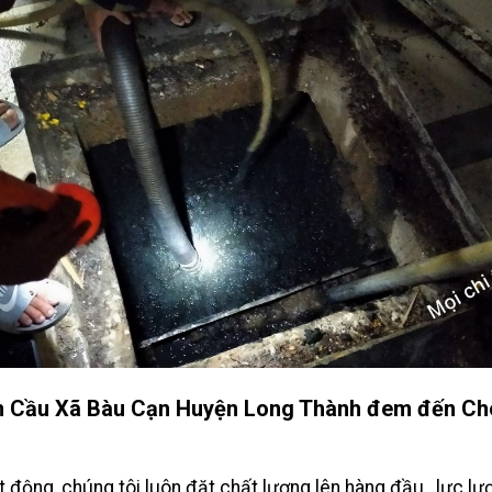
m Cầu Xã Bàu Cạn Huyện Long Thành đem đến Cho
 động, chúng tôi luôn đặt chất lượng lên hàng đầu , lực l