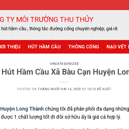
DSITE.
G TY MÔI TRƯỜNG THU THỦY
 hút hầm cầu , thông tắc đường cống chuyên nghiệp, giá rẽ.
IỚI THIỆU
HÚT HẦM CẦU
THÔNG CỐNG
NẠO VÉT 
UNCATEGORIZED
 Hút Hầm Cầu Xã Bàu Cạn Huyện Lo
POSTED ON
THÁNG MƯỜI HAI 16, 2020
BY
10-12 ĐỀ XUẤT
 Huyện Long Thành
chúng tôi đã phân phối đa dạng những
ược 1 chất lượng tốt đi đôi sở hữu ấy là giá cả hợp lý.