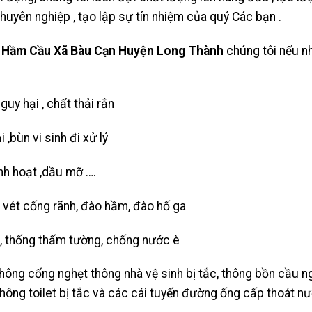
huyên nghiệp , tạo lập sự tín nhiệm của quý Các bạn .
 Hầm Cầu Xã Bàu Cạn Huyện Long Thành
chúng tôi nếu n
nguy hại , chất thải rắn
,bùn vi sinh đi xử lý
inh hoạt ,dầu mỡ ….
o vét cống rãnh, đào hầm, đào hố ga
, thống thấm tường, chống nước è
hông cống nghẹt thông nhà vệ sinh bị tắc, thông bồn cầu ng
 thông toilet bị tắc và các cái tuyến đường ống cấp thoát nư