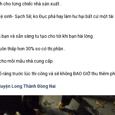
h cho từng chiếc nhà sản xuất .
vệ sinh- Sạch Sẽ; ko Đục phá hay làm hư hại bất cứ một tài
bạn và sẵn sàng tu tạo cho tới khi bạn hài lòng .
uôn thấp hơn 30% so có thị phần .
 cho mỗi mẫu nhà cung cấp.
rõ ràng trước lúc thi công và sẽ không BAO GIỜ thu thêm ph
Huyện Long Thành Đồng Nai