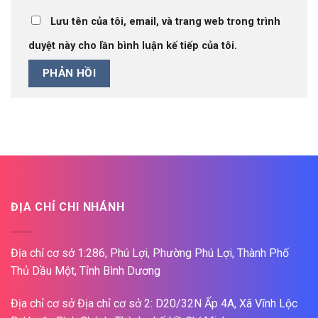
Lưu tên của tôi, email, và trang web trong trình
duyệt này cho lần bình luận kế tiếp của tôi.
ĐỊA CHỈ CHI NHÁNH
Địa chỉ cơ sở 1:286, Phú Lợi, Phường Phú Lợi, Thành Phố
Thủ Dầu Một, Tỉnh Bình Dương
Địa chỉ cơ sở Địa chỉ cơ sở 2: D20/32N Ấp 4A, Xã Vĩnh Lộc