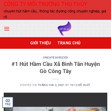
Skip
CÔNG TY MÔI TRƯỜNG THU THỦY
to
chuyên hút hầm cầu , thông tắc đường cống chuyên nghiệp, giá
content
rẽ.
GIỚI THIỆU
TRANG CHỦ
UNCATEGORIZED
#1 Hút Hầm Cầu Xã Bình Tân Huyện
Gò Công Tây
POSTED ON
THÁNG HAI 2, 2021
BY
10-12 ĐỀ XUẤT
02
Th2