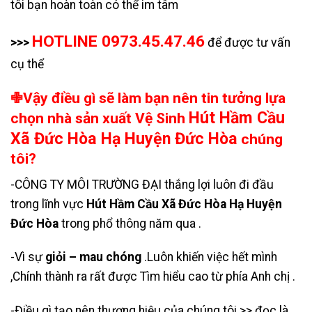
tôi bạn hoàn toàn có thể im tâm
HOTLINE 0973.45.47.46
>>>
để được tư vấn
cụ thể
✙Vậy điều gì sẽ làm bạn nên tin tưởng lựa
Hút Hầm Cầu
chọn nhà sản xuất Vệ Sinh
Xã Đức Hòa Hạ Huyện Đức Hòa
chúng
tôi?
-CÔNG TY MÔI TRƯỜNG ĐẠI thắng lợi luôn đi đầu
trong lĩnh vực
Hút Hầm Cầu Xã Đức Hòa Hạ Huyện
Đức Hòa
trong phổ thông năm qua .
-Vì sự
giỏi – mau chóng
.Luôn khiến việc hết mình
,Chính thành ra rất được Tìm hiểu cao từ phía Anh chị .
-Điều gì tạo nên thương hiệu của chúng tôi >> đọc là