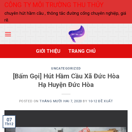
Skip
CÔNG TY MÔI TRƯỜNG THU THỦY
to
chuyên hút hầm cầu , thông tắc đường cống chuyên nghiệp, giá
content
rẽ.
GIỚI THIỆU
TRANG CHỦ
UNCATEGORIZED
[Bấm Gọi] Hút Hầm Cầu Xã Đức Hòa
Hạ Huyện Đức Hòa
POSTED ON
THÁNG MƯỜI HAI 7, 2020
BY
10-12 ĐỀ XUẤT
07
Th12