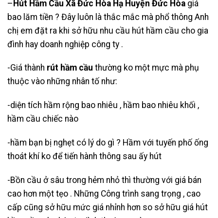
–
Hút Hầm Cầu Xã Đức Hòa Hạ Huyện Đức Hòa
giá
bao lăm tiền ? Đây luôn là thắc mắc mà phổ thông Anh
chị em đặt ra khi sở hữu nhu cầu hút hầm cầu cho gia
đình hay doanh nghiệp công ty .
-Giá thành
rút hầm cầu
thường ko một mực mà phụ
thuộc vào những nhân tố như:
-diện tích hầm rộng bao nhiêu , hầm bao nhiêu khối ,
hầm cầu chiếc nào
-hầm bạn bị nghẹt có lý do gì ? Hầm với tuyến phố ống
thoát khí ko để tiến hành thông sau ấy hút
-Bồn cầu ở sâu trong hẻm nhỏ thì thường với giá bán
cao hơn một tẹo . Những Công trình sang trọng , cao
cấp cũng sở hữu mức giá nhỉnh hơn so sở hữu giá hút