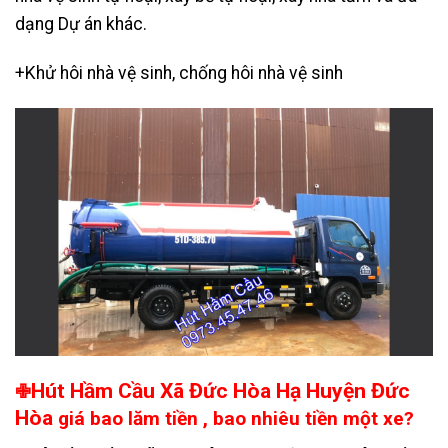
dạng Dự án khác.
+Khử hôi nhà vệ sinh, chống hôi nhà vệ sinh
Hút Hầm Cầu Xã Đức Hòa Hạ Huyện Đức
✙
Hòa
giá bao lăm tiền , bao nhiêu tiền một xe?