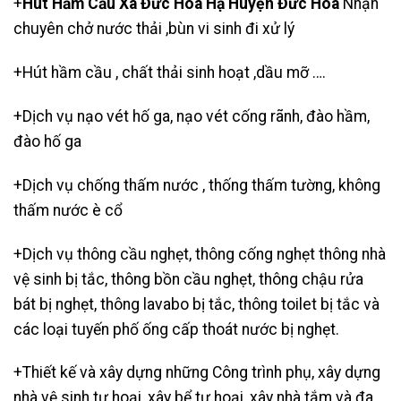
+
Hút Hầm Cầu Xã Đức Hòa Hạ Huyện Đức Hòa
Nhận
chuyên chở nước thải ,bùn vi sinh đi xử lý
+
Hút hầm cầu
, chất thải sinh hoạt ,dầu mỡ ….
+Dịch vụ nạo vét hố ga, nạo vét cống rãnh, đào hầm,
đào hố ga
+Dịch vụ chống thấm nước , thống thấm tường, không
thấm nước è cổ
+Dịch vụ thông cầu nghẹt,
thông cống nghẹt thông nhà
vệ sinh bị tắc, thông bồn cầu nghẹt, thông chậu rửa
bát bị nghẹt, thông lavabo bị tắc, thông toilet bị tắc và
các loại tuyến phố ống cấp thoát nước bị nghẹt.
+Thiết kế và xây dựng những Công trình phụ, xây dựng
nhà vệ sinh tự hoại, xây bể tự hoại, xây nhà tắm và đa