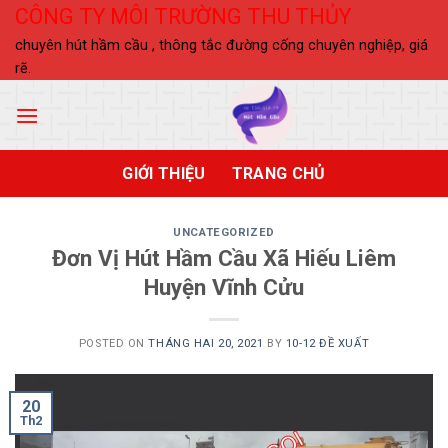
Skip
CÔNG TY MÔI TRƯỜNG THU THỦY
to
chuyên hút hầm cầu , thông tắc đường cống chuyên nghiệp, giá
content
rẽ.
GIỚI THIỆU
TRANG CHỦ
UNCATEGORIZED
Đơn Vị Hút Hầm Cầu Xã Hiếu Liêm
Huyện Vĩnh Cửu
POSTED ON
THÁNG HAI 20, 2021
BY
10-12 ĐỀ XUẤT
20
Th2