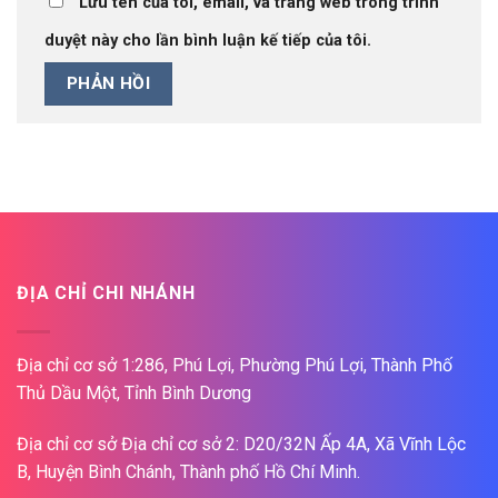
Lưu tên của tôi, email, và trang web trong trình
duyệt này cho lần bình luận kế tiếp của tôi.
ĐỊA CHỈ CHI NHÁNH
Địa chỉ cơ sở 1:286, Phú Lợi, Phường Phú Lợi, Thành Phố
Thủ Dầu Một, Tỉnh Bình Dương
Địa chỉ cơ sở Địa chỉ cơ sở 2: D20/32N Ấp 4A, Xã Vĩnh Lộc
B, Huyện Bình Chánh, Thành phố Hồ Chí Minh.