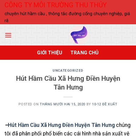
Skip
CÔNG TY MÔI TRƯỜNG THU THỦY
to
chuyên hút hầm cầu , thông tắc đường cống chuyên nghiệp, giá
content
rẽ.
GIỚI THIỆU
TRANG CHỦ
UNCATEGORIZED
Hút Hầm Cầu Xã Hưng Điền Huyện
Tân Hưng
POSTED ON
THÁNG MƯỜI HAI 15, 2020
BY
10-12 ĐỀ XUẤT
–
Hút Hầm Cầu Xã Hưng Điền Huyện Tân Hưng
chúng
tôi đã phân phối phổ biến các cái hình nhà sản xuất vệ