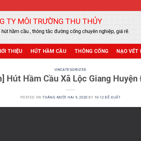
G TY MÔI TRƯỜNG THU THỦY
 hút hầm cầu , thông tắc đường cống chuyên nghiệp, giá rẽ.
IỚI THIỆU
HÚT HẦM CẦU
THÔNG CỐNG
NẠO VÉT 
UNCATEGORIZED
ến] Hút Hầm Cầu Xã Lộc Giang Huyện
POSTED ON
THÁNG MƯỜI HAI 9, 2020
BY
10-12 ĐỀ XUẤT