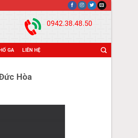
0942.38.48.50
HỐ GA
LIÊN HỆ
 Đức Hòa