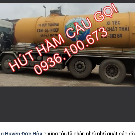
ng Huyện Đức Hòa
chúng tôi đã phân phối phổ quát các dò