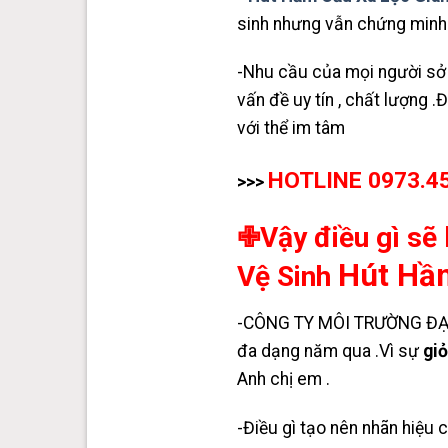
sinh nhưng vẫn chứng minh đ
-Nhu cầu của mọi người sở 
vấn đề uy tín , chất lượng 
với thể im tâm
HOTLINE 0973.45
>>>
✙Vậy điều gì sẽ 
Hút Hầ
Vệ Sinh
-CÔNG TY MÔI TRƯỜNG ĐẠI t
đa dạng năm qua .Vì sự
gi
Anh chị em .
-Điều gì tạo nên nhãn hiệu c