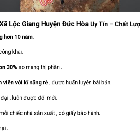
Xã Lộc Giang Huyện Đức Hòa
Uy Tín – Chất Lư
g hơn 10 năm.
công khai.
hơn 30%
so mang thị phần .
 viên với kĩ năng rẻ
, được huấn luyện bài bản.
 đại , luôn được đổi mới.
ỗi chiếc nhà sản xuất , có giấy bảo hành.
ại .