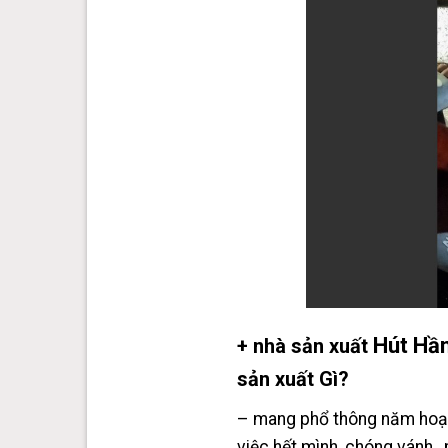
Hút Hầ
+ nhà sản xuất
sản xuất Gì?
– mang phổ thông năm hoạt 
việc hết mình, chóng vánh ,