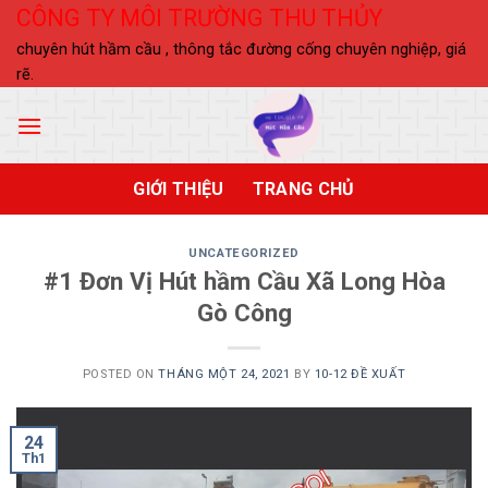
Skip
CÔNG TY MÔI TRƯỜNG THU THỦY
to
chuyên hút hầm cầu , thông tắc đường cống chuyên nghiệp, giá
content
rẽ.
GIỚI THIỆU
TRANG CHỦ
UNCATEGORIZED
#1 Đơn Vị Hút hầm Cầu Xã Long Hòa
Gò Công
POSTED ON
THÁNG MỘT 24, 2021
BY
10-12 ĐỀ XUẤT
24
Th1