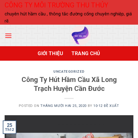
Skip
CÔNG TY MÔI TRƯỜNG THU THỦY
to
chuyên hút hầm cầu , thông tắc đường cống chuyên nghiệp, giá
content
rẽ.
GIỚI THIỆU
TRANG CHỦ
UNCATEGORIZED
Công Ty Hút Hầm Cầu Xã Long
Trạch Huyện Cần Đước
POSTED ON
THÁNG MƯỜI HAI 25, 2020
BY
10-12 ĐỀ XUẤT
25
Th12