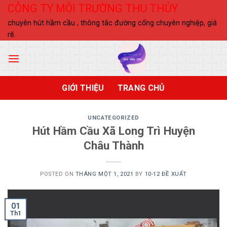
Skip
CÔNG TY MÔI TRƯỜNG THU THỦY
to
chuyên hút hầm cầu , thông tắc đường cống chuyên nghiệp, giá
content
rẽ.
GIỚI THIỆU
TRANG CHỦ
UNCATEGORIZED
Hút Hầm Cầu Xã Long Trì Huyện
Châu Thành
POSTED ON
THÁNG MỘT 1, 2021
BY
10-12 ĐỀ XUẤT
01
Th1