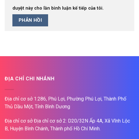
duyệt này cho lần bình luận kế tiếp của tôi.
ĐỊA CHỈ CHI NHÁNH
Địa chỉ cơ sở 1:286, Phú Lợi, Phường Phú Lợi, Thành Phố
Thủ Dầu Một, Tỉnh Bình Dương
Địa chỉ cơ sở Địa chỉ cơ sở 2: D20/32N Ấp 4A, Xã Vĩnh Lộc
B, Huyện Bình Chánh, Thành phố Hồ Chí Minh.