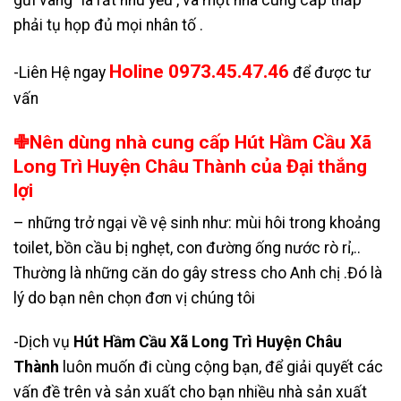
gửi vàng” là rất nhu yếu , và một nhà cung cấp thấp
phải tụ họp đủ mọi nhân tố .
Holine 0973.45.47.46
-Liên Hệ ngay
để được tư
vấn
✙Nên dùng nhà cung cấp Hút Hầm Cầu Xã
Long Trì Huyện Châu Thành của Đại thắng
lợi
– những trở ngại về vệ sinh như: mùi hôi trong khoảng
toilet, bồn cầu bị nghẹt, con đường ống nước rò rỉ,..
Thường là những căn do gây stress cho Anh chị .Đó là
lý do bạn nên chọn đơn vị chúng tôi
-Dịch vụ
Hút Hầm Cầu Xã Long Trì Huyện Châu
Thành
luôn muốn đi cùng cộng bạn, để giải quyết các
vấn đề trên và sản xuất cho bạn nhiều nhà sản xuất