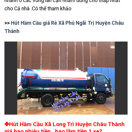
nhánh ở các vùng lân cận nhằm dùng cho thấp nhất
cho Cả nhà .Có thể tham khảo
>>
Hút Hầm Cầu giá Rẻ Xã Phú Ngãi Trị Huyện Châu
Thành
✙Hút Hầm Cầu Xã Long Trì Huyện Châu Thành
giá bao nhiêu tiền , bao lăm tiền 1 xe?