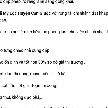
 cấp phép, rõ ràng, sẵn sàng công khai.
ã Mỹ Lộc Huyện Cần Giuộc
với rộng rãi chi nhánh đặt khắ
bạn.
rãi kinh nghiệm sở hữu tác phong làm cho việc nhanh nhẹn, 
ho từng chiếc nhà cung cấp.
o ổn định và tốt hơn 30% so có giá thị trường .
ớc lúc thi công, mang biên lai hồ hết .
sát hầu hết giai đoạn thi công.
 thối, không đục phá,..