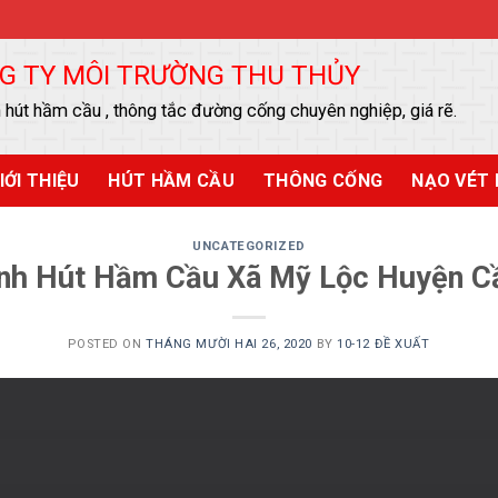
G TY MÔI TRƯỜNG THU THỦY
 hút hầm cầu , thông tắc đường cống chuyên nghiệp, giá rẽ.
IỚI THIỆU
HÚT HẦM CẦU
THÔNG CỐNG
NẠO VÉT 
UNCATEGORIZED
nh Hút Hầm Cầu Xã Mỹ Lộc Huyện C
POSTED ON
THÁNG MƯỜI HAI 26, 2020
BY
10-12 ĐỀ XUẤT