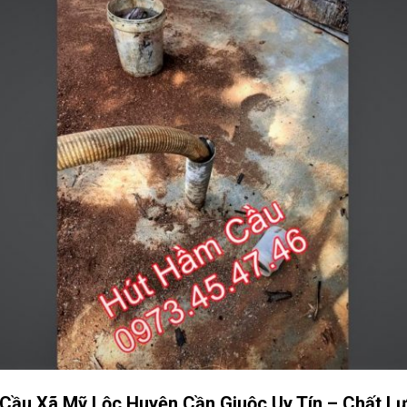
Cầu Xã Mỹ Lộc Huyện Cần Giuộc Uy Tín – Chất L