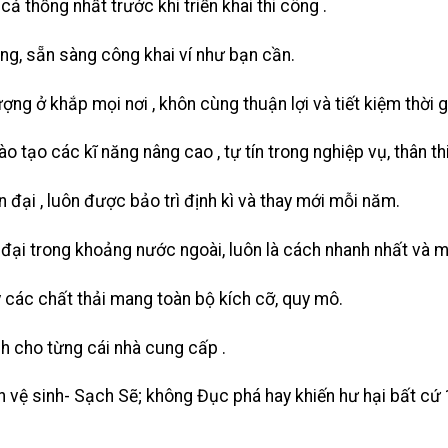
cả thống nhất trước khi triển khai thi công .
ng, sẵn sàng công khai ví như bạn cần.
ợng ở khắp mọi nơi , khôn cùng thuận lợi và tiết kiệm thời gi
 tạo các kĩ năng nâng cao , tự tín trong nghiệp vụ, thân th
ện đại , luôn được bảo trì định kì và thay mới mỗi năm.
đại trong khoảng nước ngoài, luôn là cách nhanh nhất và 
ý các chất thải mang toàn bộ kích cỡ, quy mô.
h cho từng cái nhà cung cấp .
 vệ sinh- Sạch Sẽ; không Đục phá hay khiến hư hại bất cứ 