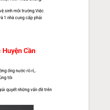
vệ sinh môi trường.Việc
 và 1 nhà cung cấp phải
c Huyện Cần
ng ống nước rò rỉ,..
úng tôi
iải quyết những vấn đề trên