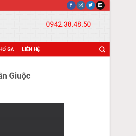
0942.38.48.50
HỐ GA
LIÊN HỆ
ần Giuộc