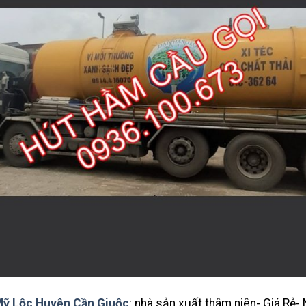
Mỹ Lộc Huyện Cần Giuộc
: nhà sản xuất thâm niên- Giá Rẻ-