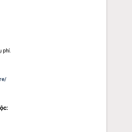
 phí.
re/
ộc: