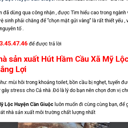
n đã dùng qua công nhận , được Tìm hiểu cao trong ngành 
 sinh phải chăng để “chọn mặt gửi vàng” là rất thiết yếu ,
nguyên tố .
3.45.47.46
để được trả lời
hà sản xuất Hút Hầm Cầu Xã Mỹ Lộ
hắng Lợi
hư: mùi hôi trong khoảng toilet, bồn cầu bị nghẹt, tuyến đườ
gây stress cho Cả nhà .Đó là lý do bạn nên chọn đơn vị ch
ỹ Lộc Huyện Cần Giuộc
luôn muốn đi cùng cùng bạn, để g
át nhà sản xuất môi trường chất lượng nhất