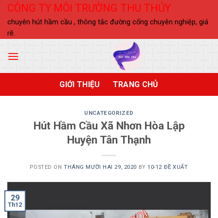
Skip
CÔNG TY MÔI TRƯỜNG THU THỦY
to
chuyên hút hầm cầu , thông tắc đường cống chuyên nghiệp, giá
content
rẽ.
GIỚI THIỆU
TRANG CHỦ
UNCATEGORIZED
Hút Hầm Cầu Xã Nhơn Hòa Lập
Huyện Tân Thạnh
POSTED ON
THÁNG MƯỜI HAI 29, 2020
BY
10-12 ĐỀ XUẤT
29
Th12