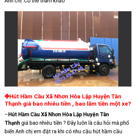
Anh chị .Có thể tham khảo
✙Hút Hầm Cầu Xã Nhơn Hòa Lập Huyện Tân
Thạnh giá bao nhiêu tiền , bao lăm tiền một xe?
–
Hút Hầm Cầu Xã Nhơn Hòa Lập Huyện Tân
Thạnh
giá bao nhiêu tiền ? Đây luôn là câu hỏi mà phổ
biến Anh chị em đặt ra khi có nhu cầu hút hầm cầu