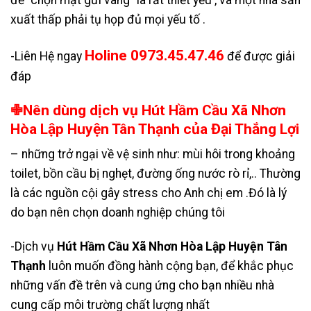
để “chọn mặt gửi vàng” là rất thiết yếu , và một nhà sản
xuất thấp phải tụ họp đủ mọi yếu tố .
Holine 0973.45.47.46
-Liên Hệ ngay
để được giải
đáp
✙Nên dùng dịch vụ Hút Hầm Cầu Xã Nhơn
Hòa Lập Huyện Tân Thạnh của Đại Thắng Lợi
– những trở ngại về vệ sinh như: mùi hôi trong khoảng
toilet, bồn cầu bị nghẹt, đường ống nước rò rỉ,.. Thường
là các nguồn cội gây stress cho Anh chị em .Đó là lý
do bạn nên chọn doanh nghiệp chúng tôi
-Dịch vụ
Hút Hầm Cầu Xã Nhơn Hòa Lập Huyện Tân
Thạnh
luôn muốn đồng hành cộng bạn, để khắc phục
những vấn đề trên và cung ứng cho bạn nhiều nhà
cung cấp môi trường chất lượng nhất