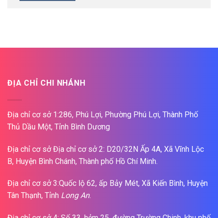
ĐỊA CHỈ CHI NHÁNH
Địa chỉ cơ sở 1:286, Phú Lợi, Phường Phú Lợi, Thành Phố
Thủ Dầu Một, Tỉnh Bình Dương
Địa chỉ cơ sở Địa chỉ cơ sở 2: D20/32N Ấp 4A, Xã Vĩnh Lộc
B, Huyện Bình Chánh, Thành phố Hồ Chí Minh.
Địa chỉ cơ sở 3:Quốc lộ 62, ấp Bảy Mét, Xã Kiến Bình, Huyện
Tân Thạnh, Tỉnh
Long An
.
Địa chỉ cơ sở 4: Số 33, hẻm 25, đường Trường Chinh, khu phố