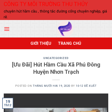
Skip
CÔNG TY MÔI TRƯỜNG THU THỦY
to
chuyên hút hầm cầu , thông tắc đường cống chuyên nghiệp, giá
content
rẽ.
GIỚI THIỆU
TRANG CHỦ
UNCATEGORIZED
[Ưu Đãi] Hút Hầm Cầu Xã Phú Đông
Huyện Nhơn Trạch
POSTED ON
THÁNG MƯỜI HAI 19, 2020
BY
10-12 ĐỀ XUẤT
19
Th12