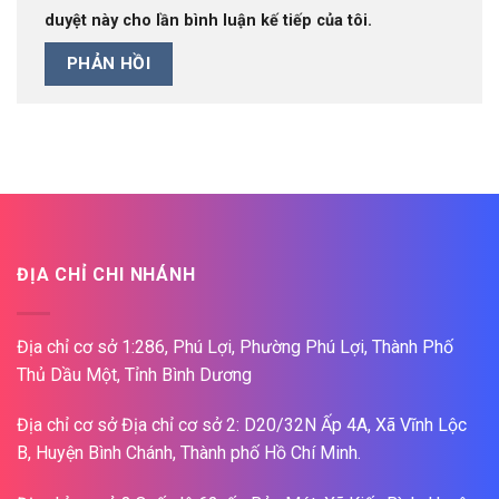
duyệt này cho lần bình luận kế tiếp của tôi.
ĐỊA CHỈ CHI NHÁNH
Địa chỉ cơ sở 1:286, Phú Lợi, Phường Phú Lợi, Thành Phố
Thủ Dầu Một, Tỉnh Bình Dương
Địa chỉ cơ sở Địa chỉ cơ sở 2: D20/32N Ấp 4A, Xã Vĩnh Lộc
B, Huyện Bình Chánh, Thành phố Hồ Chí Minh.