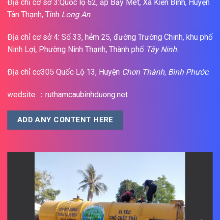
Địa chỉ cơ sở 3:Quốc lộ 62, ấp Bảy Mét, Xã Kiến Bình, Huyện
Tân Thạnh, Tỉnh
Long An
.
Địa chỉ cơ sở 4: Số 33, hẻm 25, đường Trường Chinh, khu phố
Ninh Lợi, Phường Ninh Thạnh, Thành phố
Tây Ninh.
Địa chỉ cơ305 Quốc Lộ 13, Huyện
Chơn Thành
,
Bình Phước
.
wedsite ：ruthamcaubinhduong.net
ADD ANY CONTENT HERE