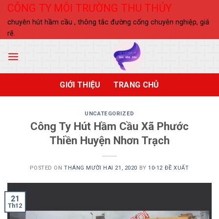
Skip
CÔNG TY MÔI TRƯỜNG THU THỦY
to
chuyên hút hầm cầu , thông tắc đường cống chuyên nghiệp, giá
content
rẽ.
GIỚI THIỆU
TRANG CHỦ
UNCATEGORIZED
Công Ty Hút Hầm Cầu Xã Phước
Thiền Huyện Nhơn Trạch
POSTED ON
THÁNG MƯỜI HAI 21, 2020
BY
10-12 ĐỀ XUẤT
21
Th12