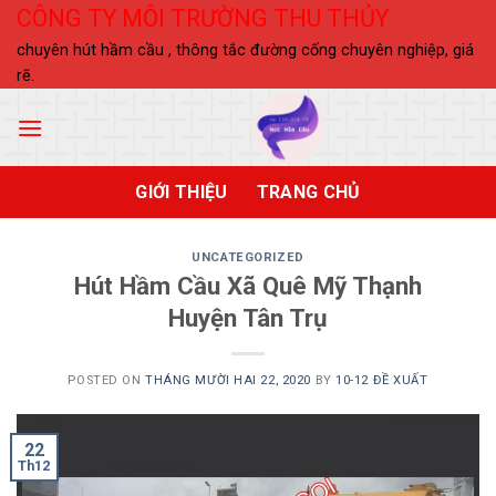
Skip
CÔNG TY MÔI TRƯỜNG THU THỦY
to
chuyên hút hầm cầu , thông tắc đường cống chuyên nghiệp, giá
content
rẽ.
GIỚI THIỆU
TRANG CHỦ
UNCATEGORIZED
Hút Hầm Cầu Xã Quê Mỹ Thạnh
Huyện Tân Trụ
POSTED ON
THÁNG MƯỜI HAI 22, 2020
BY
10-12 ĐỀ XUẤT
22
Th12