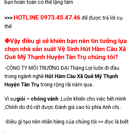
bạn hoàn toàn có thể lặng tâm
HOTLINE 0973.45.47.46
>>>
để được trả lời cụ
thể
✙Vậy điều gì sẽ khiến bạn nên tin tưởng lựa
chọn nhà sản xuất Vệ Sinh Hút Hầm Cầu Xã
Quê Mỹ Thạnh Huyện Tân Trụ chúng tôi?
-CÔNG TY MÔI TRƯỜNG ĐẠI Thắng Lợi luôn đi đầu
trong ngành nghề
Hút Hầm Cầu Xã Quê Mỹ Thạnh
Huyện Tân Trụ
trong rộng rãi năm qua .
Vì sự
giỏi – chóng vánh
.Luôn khiến cho việc hết mình
,Chính do đó rất được Đánh giá cao từ phía Anh chị .
-Điều gì tạo nên nhãn hàng của chúng tôi >> đọc là biết
.