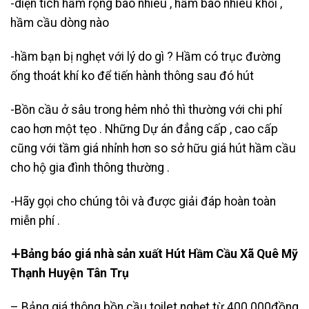
-diện tích hầm rộng bao nhiêu , hầm bao nhiêu khối ,
hầm cầu dòng nào
-hầm bạn bị nghẹt với lý do gì ? Hầm có trục đường
ống thoát khí ko để tiến hành thông sau đó hút
-Bồn cầu ở sâu trong hẻm nhỏ thì thường với chi phí
cao hơn một tẹo . Những Dự án đẳng cấp , cao cấp
cũng với tầm giá nhỉnh hơn so sở hữu giá hút hầm cầu
cho hộ gia đình thông thường .
-Hãy gọi cho chúng tôi và được giải đáp hoàn toàn
miễn phí .
∔Bảng báo giá nhà sản xuất Hút Hầm Cầu Xã Quê Mỹ
Thạnh Huyện Tân Trụ
– Bảng giá thông bồn cầu toilet nghẹt từ 400.000đồng