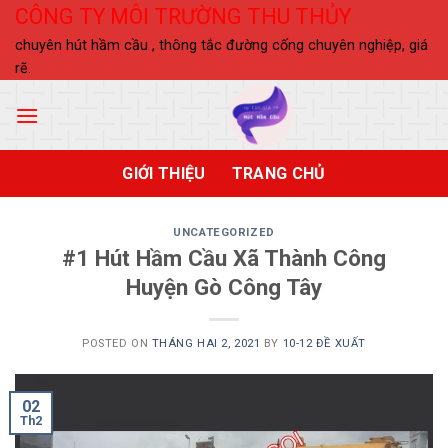
Skip
CÔNG TY MÔI TRƯỜNG THU THỦY
to
chuyên hút hầm cầu , thông tắc đường cống chuyên nghiệp, giá
content
rẽ.
GIỚI THIỆU
TRANG CHỦ
UNCATEGORIZED
#1 Hút Hầm Cầu Xã Thành Công
Huyện Gò Công Tây
POSTED ON
THÁNG HAI 2, 2021
BY
10-12 ĐỀ XUẤT
02
Th2