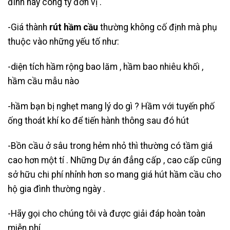
đình hay công ty đơn vị .
-Giá thành
rút hầm cầu
thường không cố định mà phụ
thuộc vào những yếu tố như:
-diện tích hầm rộng bao lăm , hầm bao nhiêu khối ,
hầm cầu mẫu nào
-hầm bạn bị nghẹt mang lý do gì ? Hầm với tuyến phố
ống thoát khí ko để tiến hành thông sau đó hút
-Bồn cầu ở sâu trong hẻm nhỏ thì thường có tầm giá
cao hơn một tí . Những Dự án đẳng cấp , cao cấp cũng
sở hữu chi phí nhỉnh hơn so mang giá hút hầm cầu cho
hộ gia đình thường ngày .
-Hãy gọi cho chúng tôi và được giải đáp hoàn toàn
miễn phí .