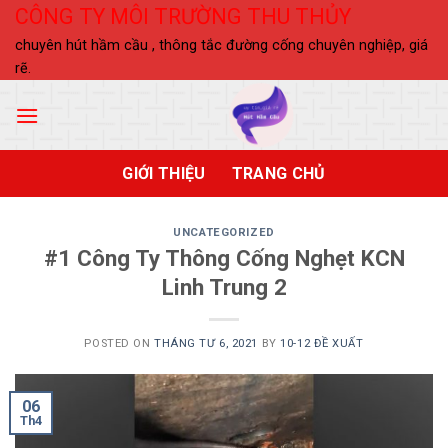
Skip
CÔNG TY MÔI TRƯỜNG THU THỦY
to
chuyên hút hầm cầu , thông tắc đường cống chuyên nghiệp, giá
content
rẽ.
GIỚI THIỆU
TRANG CHỦ
UNCATEGORIZED
#1 Công Ty Thông Cống Nghẹt KCN
Linh Trung 2
POSTED ON
THÁNG TƯ 6, 2021
BY
10-12 ĐỀ XUẤT
06
Th4