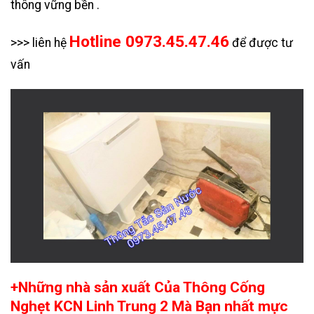
thông vững bền .
Hotline 0973.45.47.46
>>> liên hệ
để được tư
vấn
+Những nhà sản xuất Của Thông Cống
Nghẹt KCN Linh Trung 2 Mà Bạn nhất mực