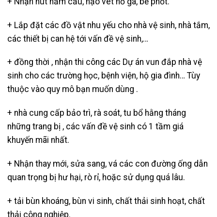
+ Nhận
hút hầm cầu
, nạo vét hố ga, bể phốt.
+ Lắp đặt các đồ vật nhu yếu cho nhà vệ sinh, nhà tắm,
các thiết bị can hệ tới vấn đề vệ sinh,…
+ đồng thời , nhận thi công các Dự án vun đắp nhà vệ
sinh cho các trường học, bệnh viện, hộ gia đình… Tùy
thuộc vào quy mô bạn muốn dùng .
+ nhà cung cấp bảo trì, rà soát, tu bổ hằng tháng
những trang bị , các vấn đề vệ sinh có 1 tầm giá
khuyến mãi nhất.
+ Nhận thay mới, sửa sang, vá các con đường ống dẫn
quan trọng bị hư hại, rò rỉ, hoặc sử dụng quá lâu.
+ tải bùn khoáng, bùn vi sinh, chất thải sinh hoạt, chất
thải công nghiệp.