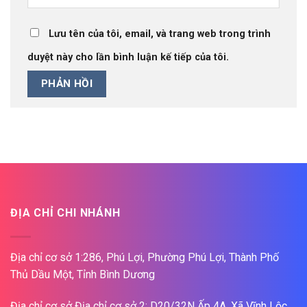
Lưu tên của tôi, email, và trang web trong trình
duyệt này cho lần bình luận kế tiếp của tôi.
ĐỊA CHỈ CHI NHÁNH
Địa chỉ cơ sở 1:286, Phú Lợi, Phường Phú Lợi, Thành Phố
Thủ Dầu Một, Tỉnh Bình Dương
Địa chỉ cơ sở Địa chỉ cơ sở 2: D20/32N Ấp 4A, Xã Vĩnh Lộc