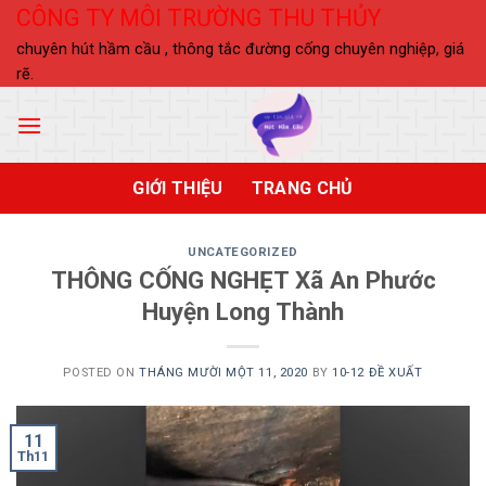
Skip
CÔNG TY MÔI TRƯỜNG THU THỦY
to
chuyên hút hầm cầu , thông tắc đường cống chuyên nghiệp, giá
content
rẽ.
GIỚI THIỆU
TRANG CHỦ
UNCATEGORIZED
THÔNG CỐNG NGHẸT Xã An Phước
Huyện Long Thành
POSTED ON
THÁNG MƯỜI MỘT 11, 2020
BY
10-12 ĐỀ XUẤT
11
Th11