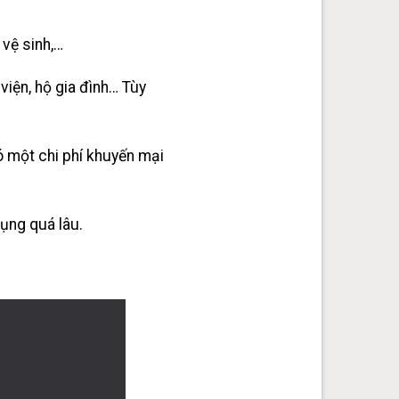
 vệ sinh,…
viện, hộ gia đình… Tùy
có một chi phí khuyến mại
dụng quá lâu.