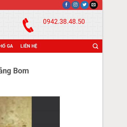
0942.38.48.50
HỐ GA
LIÊN HỆ
ảng Bom