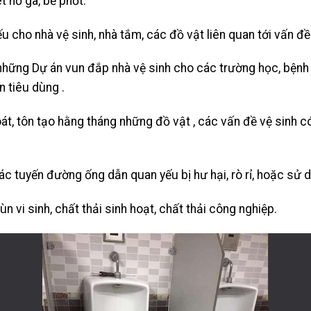
ét hố ga, bể phốt.
u cho nhà vệ sinh, nhà tắm, các đồ vật liên quan tới vấn đề
 những Dự án vun đắp nhà vệ sinh cho các trường học, bệnh 
 tiêu dùng .
soát, tôn tạo hằng tháng những đồ vật , các vấn đề vệ sinh 
các tuyến đường ống dẫn quan yếu bị hư hại, rò rỉ, hoặc sử 
 vi sinh, chất thải sinh hoạt, chất thải công nghiệp.