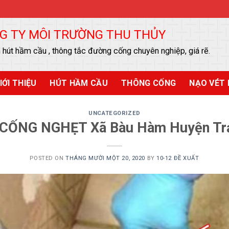
G TY MÔI TRƯỜNG THU THỦY
 hút hầm cầu , thông tắc đường cống chuyên nghiệp, giá rẽ.
IỚI THIỆU
HÚT HẦM CẦU
THÔNG CỐNG
NẠO VÉT 
UNCATEGORIZED
CỐNG NGHẸT Xã Bàu Hàm Huyện Tr
POSTED ON
THÁNG MƯỜI MỘT 20, 2020
BY
10-12 ĐỀ XUẤT