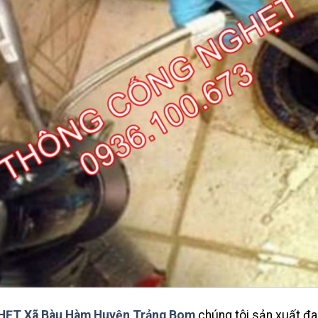
ẸT Xã Bàu Hàm Huyện Trảng Bom
chúng tôi sản xuất đa