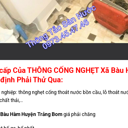
 cấp Của THÔNG CỐNG NGHẸT Xã Bàu 
định Phải Thử Qua:
nghiệp: thông nghẹt cống thoát nước bồn cầu, lỗ thoát nướ
hất thải,…
Bàu Hàm Huyện Trảng Bom
giá phải chăng