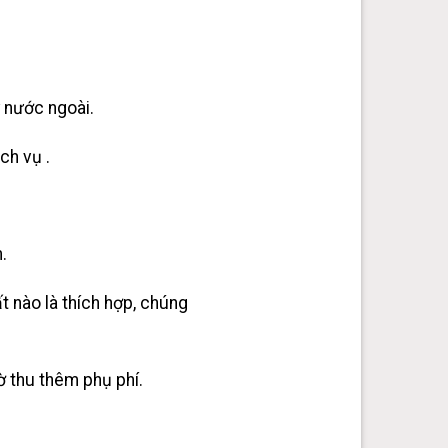
ừ nước ngoài.
ch vụ .
.
t nào là thích hợp, chúng
ờ thu thêm phụ phí.