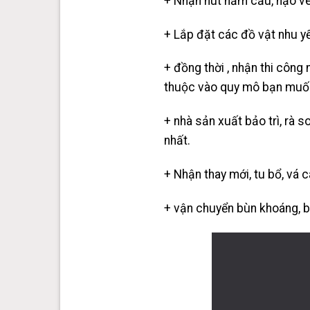
+ Nhận
hút hầm cầu
, nạo v
+ Lắp đặt các đồ vật nhu yế
+ đồng thời , nhận thi công
thuộc vào quy mô bạn muốn
+ nhà sản xuất bảo trì, rà 
nhất.
+ Nhận thay mới, tu bổ, vá 
+ vận chuyển bùn khoáng, bùn