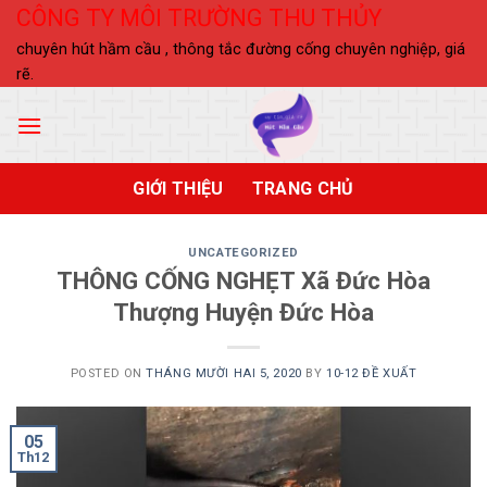
Skip
CÔNG TY MÔI TRƯỜNG THU THỦY
to
chuyên hút hầm cầu , thông tắc đường cống chuyên nghiệp, giá
content
rẽ.
GIỚI THIỆU
TRANG CHỦ
UNCATEGORIZED
THÔNG CỐNG NGHẸT Xã Đức Hòa
Thượng Huyện Đức Hòa
POSTED ON
THÁNG MƯỜI HAI 5, 2020
BY
10-12 ĐỀ XUẤT
05
Th12