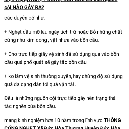
cội NÀO GÂY RA?
các duyên cớ như:
+ Nghẹt dầu mỡ lâu ngày tích trữ hoặc Bỏ những chất
cứng như kím dòng , vật nhựa vào bồn cầu.
+ Cho trực tiếp giấy vệ sinh đã sử dụng qua vào bồn
cầu quá phổ quát sẽ gây tắc bồn cầu
+ ko làm vệ sinh thường xuyên, hay chừng độ sử dụng
quá đa dạng dẫn tới quá vận tải .
Đều là những nguồn cội trực tiếp gây nên trạng thái
tắc nghẽn của bồn cầu.
mang kinh nghiệm hơn 10 năm trong lĩnh vực
THÔNG
CỐNG NGHẸT Xã Đức Hòa Thượng Huyện Đức Hòa
,