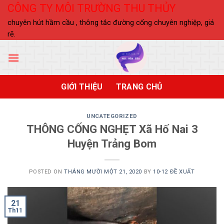
Skip
CÔNG TY MÔI TRƯỜNG THU THỦY
to
chuyên hút hầm cầu , thông tắc đường cống chuyên nghiệp, giá
content
rẽ.
GIỚI THIỆU
TRANG CHỦ
UNCATEGORIZED
THÔNG CỐNG NGHẸT Xã Hố Nai 3
Huyện Trảng Bom
POSTED ON
THÁNG MƯỜI MỘT 21, 2020
BY
10-12 ĐỀ XUẤT
21
Th11