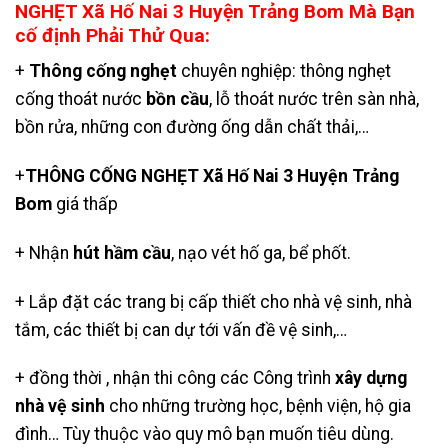
NGHẸT Xã Hố Nai 3 Huyện Trảng Bom Mà Bạn
cố định Phải Thử Qua:
+
Thông cống nghẹt
chuyên nghiệp: thông nghẹt
cống thoát nước
bồn cầu
, lỗ thoát nước trên sàn nhà,
bồn rửa, những con đường ống dẫn chất thải,…
+
THÔNG CỐNG NGHẸT Xã Hố Nai 3 Huyện Trảng
Bom
giá thấp
+ Nhận
hút hầm cầu
, nạo vét hố ga,
bể phốt
.
+ Lắp đặt các trang bị cấp thiết cho nhà vệ sinh, nhà
tắm, các thiết bị can dự tới vấn đề vệ sinh,…
+ đồng thời , nhận thi công các Công trình
xây dựng
nhà vệ sinh
cho những trường học, bệnh viện, hộ gia
đình… Tùy thuộc vào quy mô bạn muốn tiêu dùng.