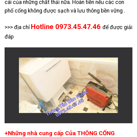
cái của những chất thải nữa. Hoàn tiền nếu các con
phố cống không được sạch và lưu thông bền vững .
Hotline 0973.45.47.46
>>> địa chỉ
để được giải
đáp
+Những nhà cung cấp Của THÔNG CỐNG