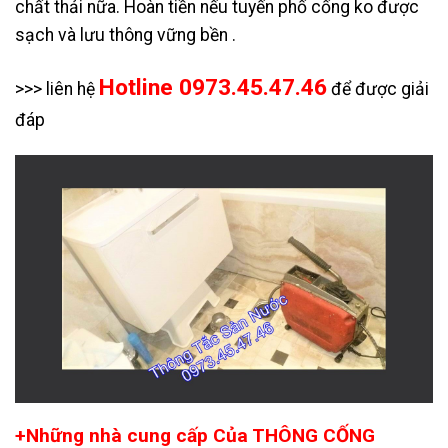
chất thải nữa. Hoàn tiền nếu tuyến phố cống ko được
sạch và lưu thông vững bền .
Hotline 0973.45.47.46
>>> liên hệ
để được giải
đáp
+Những nhà cung cấp Của THÔNG CỐNG