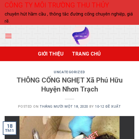
Skip
CÔNG TY MÔI TRƯỜNG THU THỦY
to
chuyên hút hầm cầu , thông tắc đường cống chuyên nghiệp, giá
content
rẽ.
GIỚI THIỆU
TRANG CHỦ
UNCATEGORIZED
THÔNG CỐNG NGHẸT Xã Phú Hữu
Huyện Nhơn Trạch
POSTED ON
THÁNG MƯỜI MỘT 18, 2020
BY
10-12 ĐỀ XUẤT
18
Th11